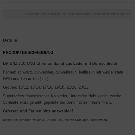
Sie können als Gast (bzw. mit Ihrem derzeitigen Status) keine Preise sehen.
Details
PRODUKTBESCHREIBUNG
BRIENZ 71C UNG Uhrenarmband aus Leder mit Dornschließe
Farben: schwarz, dunkelblau, dunkelbraun, hellbraun mit weißer Naht
(WN) und Ton in Ton (TIT).
Größen: 13/12, 15/14, 17/16, 19/18, 21/20, 23/22.
Supersoftes französisches Kalbleder, Unterseite Nubukleder, zweite
Schlaufe extra genäht, gepolstertes Band mit sehr feiner Naht.
Grössen und Farben bitte auswählen!
Diesen Artikel haben wir am 21.06.2018 in unseren Katalog aufgenommen.