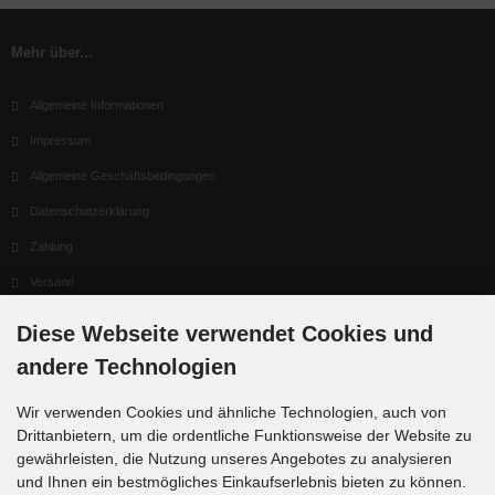
Mehr über...
Allgemeine Informationen
Impressum
Allgemeine Geschäftsbedingungen
Datenschutzerklärung
Zahlung
Versand
Dropshipping Service
Diese Webseite verwendet Cookies und
EPR
andere Technologien
Kontakt
Wir verwenden Cookies und ähnliche Technologien, auch von
Cookie Einstellungen
Drittanbietern, um die ordentliche Funktionsweise der Website zu
gewährleisten, die Nutzung unseres Angebotes zu analysieren
und Ihnen ein bestmögliches Einkaufserlebnis bieten zu können.