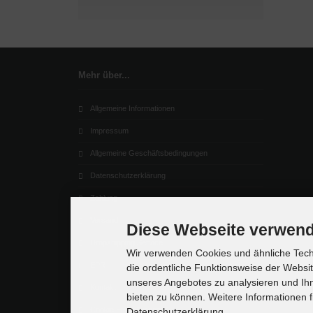
Mehr über...
Allgemeine Informationen
Impressum
Allgemeine Geschäftsbedingungen
Datenschutzerklärung
Zahlung
Versand
Diese Webseite verwend
Dropshipping Service
Wir verwenden Cookies und ähnliche Techn
EPR
die ordentliche Funktionsweise der Websi
unseres Angebotes zu analysieren und Ihn
Kontakt
bieten zu können. Weitere Informationen f
Cookie Einstellungen
Datenschutzerklärung.