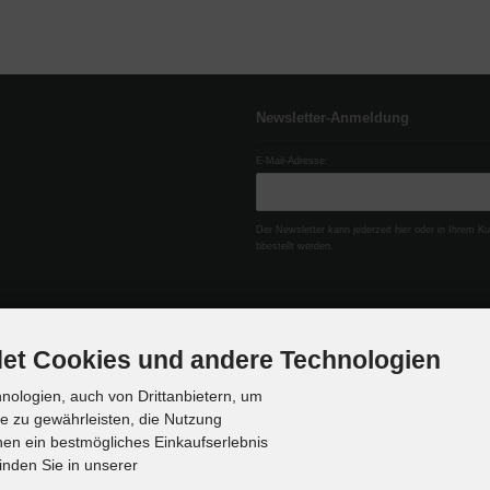
Newsletter-Anmeldung
E-Mail-Adresse:
Der Newsletter kann jederzeit hier oder in Ihrem K
bbestellt werden.
et Cookies und andere Technologien
ologien, auch von Drittanbietern, um
te zu gewährleisten, die Nutzung
en ein bestmögliches Einkaufserlebnis
inden Sie in unserer