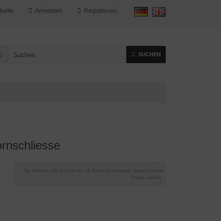
tseite
Anmelden
Registrieren
SUCHEN
rnschliesse
Sie können als Gast (bzw. mit Ihrem derzeitigen Status) keine
Preise sehen.