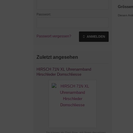
Grössen
Passwort:
Diesen Art
Passwort vergessen?
ANMELDEN
Zuletzt angesehen
HIRSCH 71N XL Uhrenarmband
Hirschleder Dornschliesse
Sie können als Gast (bzw. mit Ihrem derzeitigen