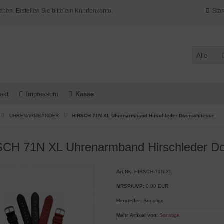
ehen. Erstellen Sie bitte ein Kundenkonto.
Star
Alle
akt
Impressum
Kasse
UHRENARMBÄNDER
HIRSCH 71N XL Uhrenarmband Hirschleder Dornschliesse
CH 71N XL Uhrenarmband Hirschleder Do
Art.Nr.:
HIRSCH-71N-XL
MRSP/UVP:
0,00 EUR
Hersteller:
Sonstige
Mehr Artikel von:
Sonstige