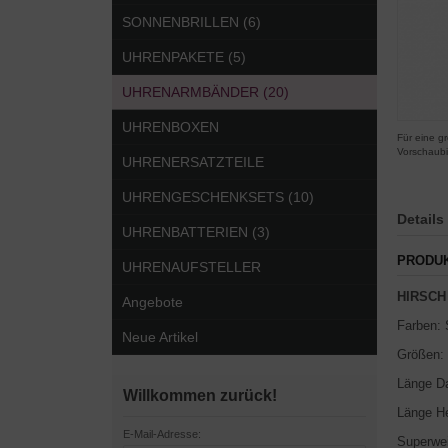
SONNENBRILLEN (6)
UHRENPAKETE (5)
UHRENARMBÄNDER (20)
UHRENBOXEN
Für eine gr
Vorschaubi
UHRENERSATZTEILE
UHRENGESCHENKSETS (10)
Details
UHRENBATTERIEN (3)
PRODU
UHRENAUFSTELLER
HIRSCH 
Angebote
Farben: 
Neue Artikel
Größen: 
Länge Da
Willkommen zurück!
Länge He
E-Mail-Adresse:
Superwei