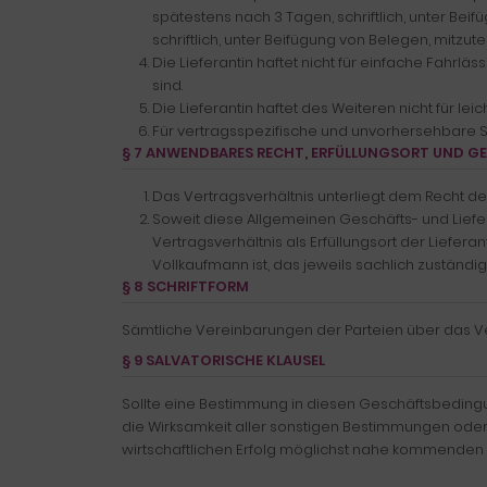
spätestens nach 3 Tagen, schriftlich, unter Bei
schriftlich, unter Beifügung von Belegen, mitzutei
Die Lieferantin haftet nicht für einfache Fahrläs
sind.
Die Lieferantin haftet des Weiteren nicht für lei
Für vertragsspezifische und unvorhersehbare Sc
§ 7 ANWENDBARES RECHT, ERFÜLLUNGSORT UND G
Das Vertragsverhältnis unterliegt dem Recht 
Soweit diese Allgemeinen Geschäfts- und Lief
Vertragsverhältnis als Erfüllungsort der Lieferan
Vollkaufmann ist, das jeweils sachlich zuständi
§ 8 SCHRIFTFORM
Sämtliche Vereinbarungen der Parteien über das Ver
§ 9 SALVATORISCHE KLAUSEL
Sollte eine Bestimmung in diesen Geschäftsbedin
die Wirksamkeit aller sonstigen Bestimmungen oder
wirtschaftlichen Erfolg möglichst nahe kommenden R