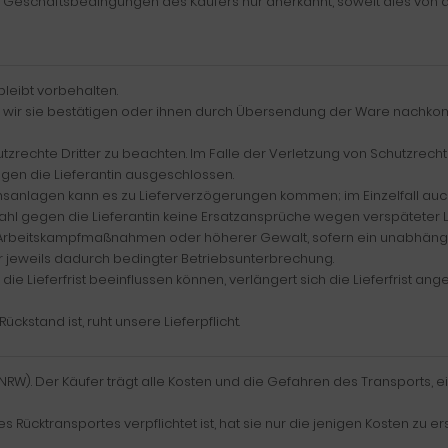
Geschäftsbedingungen des Käufers nur anerkannt, soweit dies von der 
bleibt vorbehalten.
weit wir sie bestätigen oder ihnen durch Übersendung der Ware nach
tzrechte Dritter zu beachten. Im Falle der Verletzung von Schutzrec
en die Lieferantin ausgeschlossen.
nsanlagen kann es zu Lieferverzögerungen kommen; im Einzelfall auch 
hl gegen die Lieferantin keine Ersatzansprüche wegen verspäteter L
n Arbeitskampfmaßnahmen oder höherer Gewalt, sofern ein unabhängiger
 jeweils dadurch bedingter Betriebsunterbrechung.
ie Lieferfrist beeinflussen können, verlängert sich die Lieferfrist 
ckstand ist, ruht unsere Lieferpflicht.
NRW). Der Käufer trägt alle Kosten und die Gefahren des Transports, e
s Rücktransportes verpflichtet ist, hat sie nur die jenigen Kosten zu e