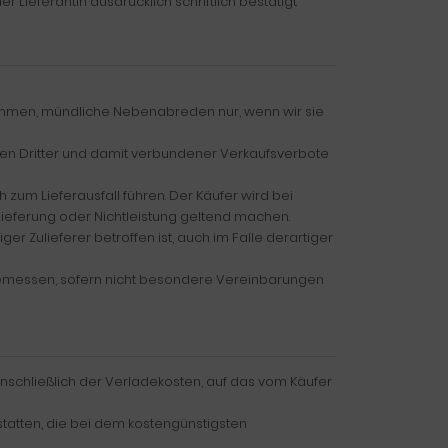
Lieferantin ausdrücklich schriftlich bestätigt
kommen, mündliche Nebenabreden nur, wenn wir sie
hten Dritter und damit verbundener Verkaufsverbote
zum Lieferausfall führen. Der Käufer wird bei
ieferung oder Nichtleistung geltend machen.
 Zulieferer betroffen ist, auch im Falle derartiger
angemessen, sofern nicht besondere Vereinbarungen
inschließlich der Verladekosten, auf das vom Käufer
rstatten, die bei dem kostengünstigsten