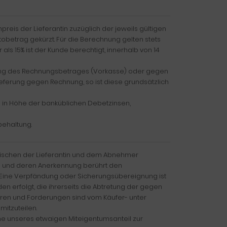
npreis der Lieferantin zuzüglich der jeweils gültigen
tobetrag gekürzt. Für die Berechnung gelten stets
ls 15% ist der Kunde berechtigt, innerhalb von 14
eisung des Rechnungsbetrages (Vorkasse) oder gegen
ieferung gegen Rechnung, so ist diese grundsätzlich
 in Höhe der banküblichen Debetzinsen,
behaltung.
zwischen der Lieferantin und dem Abnehmer
ng und deren Anerkennung berührt den
n. Eine Verpfändung oder Sicherungsübereignung ist
n erfolgt, die ihrerseits die Abtretung der gegen
aren und Forderungen sind vom Käufer- unter
mitzuteilen.
öhe unseres etwaigen Miteigentumsanteil zur