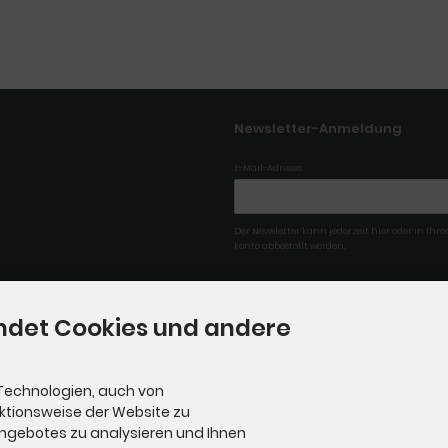
Newsletter-Anmeldung
E-Mail-Adresse:
Der Newsletter kann jederzeit hier oder in Ih
konto abbestellt werden.
ndet Cookies und andere
Technologien, auch von
nktionsweise der Website zu
Angebotes zu analysieren und Ihnen