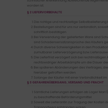
schriftlicher Anerkennung. Abweichende Allgemeine 
worden ist.
§ 2 LIEFERVORBEHALTE
Die richtige und rechtzeitige Selbstbelieferung 
Bestellungen sind für uns nur verbindlich, so
schriftlich bestätigen.
Bei Verwendung der gelieferten Ware sind Schu
sind Schadensersatzansprüche des Käufers geg
Durch diverse Schwierigkeiten in den Produktio
zumutbarer Lieferverzögerung bzw. Lieferauswa
Die Lieferfrist verzögert sich bei rechtmäßige
rechtswidriger Arbeitskämpfe um die Dauer der
Bei späteren Abänderungen des Vertrages, die d
hierüber getroffen werden.
Solange der Käufer mit einer Verbindlichkeit im Rü
§ 3 GEFAHRENÜBERGANG, VERSAND UND FRACHT
Sämtliche Lieferungen erfolgen ab Lager Marl (
zu beschaffende Beförderungsmittel.
Soweit die Lieferantin zur Tragung der Kosten de
Transportweg entstanden wären.