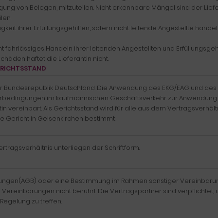
fügung von Belegen, mitzuteilen. Nicht erkennbare Mängel sind der Lie
len.
sigkeit ihrer Erfüllungsgehilfen, sofern nicht leitende Angestellte han
cht fahrlässiges Handeln ihrer leitenden Angestellten und Erfüllungsgeh
häden haftet die Lieferantin nicht.
ERICHTSSTAND
der Bundesrepublik Deutschland. Die Anwendung des EKG/EAG und des
erbedingungen im kaufmännischen Geschäftsverkehr zur Anwendung k
tin vereinbart. Als Gerichtsstand wird für alle aus dem Vertragsverhält
ge Gericht in Gelsenkirchen bestimmt.
tragsverhältnis unterliegen der Schriftform.
gungen(AGB) oder eine Bestimmung im Rahmen sonstiger Vereinbarun
 Vereinbarungen nicht berührt. Die Vertragspartner sind verpflichte
egelung zu treffen.