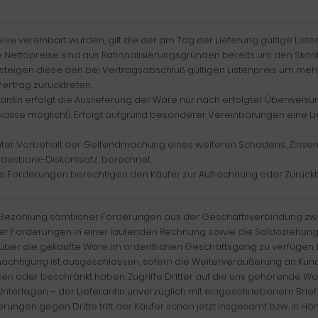
reise vereinbart wurden, gilt die der am Tag der Lieferung gültige Liste
le Nettopreise sind aus Rationalisierungsgründen bereits um den Skon
steigen diese den bei Vertragsabschluß gültigen Listenpreis um mehr a
ertrag zurücktreten.
ferantin erfolgt die Auslieferung der Ware nur nach erfolgter Überw
okasse möglich!). Erfolgt aufgrund besonderer Vereinbarungen eine L
unter Vorbehalt der Geltendmachung eines weiteren Schadens, Zinsen
desbank-Diskontsatz, berechnet.
llte Forderungen berechtigen den Käufer zur Aufrechnung oder Zurück
gen Bezahlung sämtlicher Forderungen aus der Geschäftsverbindung 
zelner Forderungen in einer laufenden Rechnung sowie die Saldoziehu
t, über die gekaufte Ware im ordentlichen Geschäftsgang zu verfüge
ächtigung ist ausgeschlossen, sofern die Weiterveräußerung an Kunde
en oder beschränkt haben. Zugriffe Dritter auf die uns gehörende W
nterlagen – der Lieferantin unverzüglich mit eingeschriebenem Brief 
ungen gegen Dritte tritt der Käufer schon jetzt insgesamt bzw. in H