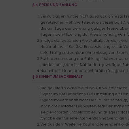
§ 4 PREIS UND ZAHLUNG
Bei Aufträgen, für die nicht ausdrücklich feste P
gesetzlichen Mehrwertsteuer als vereinbart. Al
die am Tage der Lieferung gültigen Preise. über
Tagen nach Mitteilung der Preiserhöhung vom V
Infolge der äußersten Preiskalkulation der Lie
Nachnahme in Bar (bei Erstbestellung ist nur V
sofort fällig und zahlbar ohne Abzug von Skonti.
Bei Überschreitung der Zahlungsfrist werden, 
mindestens jedoch 4% über dem jeweiligen Bun
Nur unbestrittene oder rechtskräftig festgeste
§ 5 EIGENTUMSVORBEHALT
Die gelieferte Ware bleibt bis zur vollständi
Eigentum der Lieferantin. Die Einstellung ein
Eigentumsvorbehalt nicht. Der Käufer ist befug
ihm nicht gestattet. Die Weiterveräußerungserm
sie gerichteten Entgeldforderung ausgeschloss
Angabe der für eine Intervention notwendigen U
Die aus dem Weiterverkauf entstehenden Forder