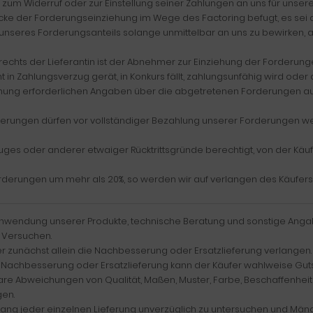
bis zum Widerruf oder zur Einstellung seiner Zahlungen an uns für unse
ke der Forderungseinziehung im Wege des Factoring befugt, es sei de
 unseres Forderungsanteils solange unmittelbar an uns zu bewirken,
chts der Lieferantin ist der Abnehmer zur Einziehung der Forderunge
in Zahlungsverzug gerät, in Konkurs fällt, zahlungsunfähig wird oder
iehung erforderlichen Angaben über die abgetretenen Forderungen au
rderungen dürfen vor vollständiger Bezahlung unserer Forderungen we
erzuges oder anderer etwaiger Rücktrittsgründe berechtigt, von der K
orderungen um mehr als 20%, so werden wir auf verlangen des Käufers
Anwendung unserer Produkte, technische Beratung und sonstige Anga
 Versuchen.
er zunächst allein die Nachbesserung oder Ersatzlieferung verlange
 Nachbesserung oder Ersatzlieferung kann der Käufer wahlweise Guts
re Abweichungen von Qualität, Maßen, Muster, Farbe, Beschaffenheit 
en.
fang jeder einzelnen Lieferung unverzüglich zu untersuchen und Mäng