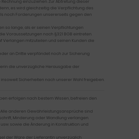
re Rechnung einzuziehen. Zur Abtretung dieser
nn, es wird gleichzeitig die Verpflichtung des
 als noch Forderungen unsererseits gegen den
n so lange, als er seinen Verpflichtungen
 die Voraussetzungen nach §321 BGB eintreten.
f Verlangen mitzuteilen und seinen Kunden die
der an Dritte verpfändet noch zur Sicherung
äuferin die unverzügliche Herausgabe der
 insoweit Sicherheiten nach unserer Wahl freigeben.
ben erfolgen nach bestem Wissen, befreien den
n. Alle anderen Gewährleistungsansprüche sind
chrift, Minderung oder Wandlung verlangen.
usw. sowie die Änderung in Konstruktion und
el der Ware der Lieferantin unverzüglich