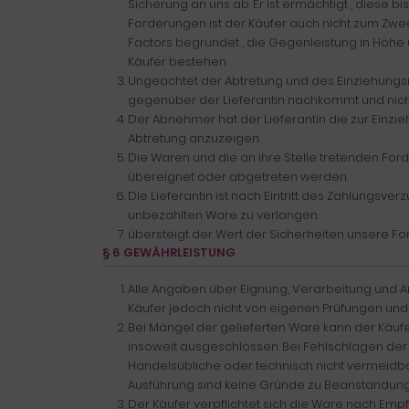
Sicherung an uns ab. Er ist ermächtigt , diese 
Forderungen ist der Käufer auch nicht zum Zwec
Factors begründet , die Gegenleistung in Höhe
Käufer bestehen.
Ungeachtet der Abtretung und des Einziehungsre
gegenüber der Lieferantin nachkommt und nicht 
Der Abnehmer hat der Lieferantin die zur Einz
Abtretung anzuzeigen.
Die Waren und die an ihre Stelle tretenden Fo
übereignet oder abgetreten werden.
Die Lieferantin ist nach Eintritt des Zahlungsv
unbezahlten Ware zu verlangen.
übersteigt der Wert der Sicherheiten unsere F
§ 6 GEWÄHRLEISTUNG
Alle Angaben über Eignung, Verarbeitung und 
Käufer jedoch nicht von eigenen Prüfungen und
Bei Mängel der gelieferten Ware kann der Käuf
insoweit ausgeschlossen. Bei Fehlschlagen der
Handelsübliche oder technisch nicht vermeidba
Ausführung sind keine Gründe zu Beanstandung
Der Käufer verpflichtet sich die Ware nach Emp