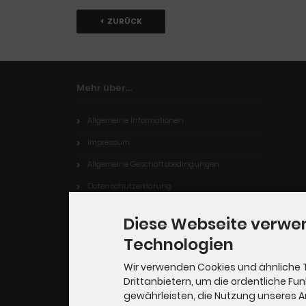
ZURÜCK
Mehr über...
Allgemeine Informationen
Impressum
Allgemeine Geschäftsbedingungen
Datenschutzerklärung
Zahlung
Diese Webseite verwe
Versand
Technologien
Dropshipping Service
Wir verwenden Cookies und ähnliche 
EPR
Drittanbietern, um die ordentliche Fu
gewährleisten, die Nutzung unseres 
Kontakt