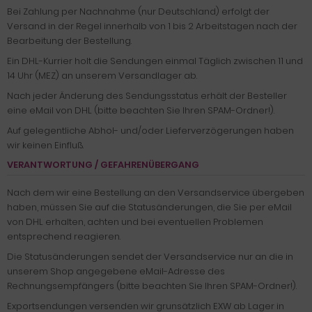
Bei Zahlung per Nachnahme (nur Deutschland) erfolgt der
Versand in der Regel innerhalb von 1 bis 2 Arbeitstagen nach der
Bearbeitung der Bestellung.
Ein DHL-Kurrier holt die Sendungen einmal Täglich zwischen 11 und
14 Uhr (MEZ) an unserem Versandlager ab.
Nach jeder Änderung des Sendungsstatus erhält der Besteller
eine eMail von DHL (bitte beachten Sie Ihren SPAM-Ordner!).
Auf gelegentliche Abhol- und/oder Lieferverzögerungen haben
wir keinen Einfluß.
VERANTWORTUNG / GEFAHRENÜBERGANG
Nach dem wir eine Bestellung an den Versandservice übergeben
haben, müssen Sie auf die Statusänderungen, die Sie per eMail
von DHL erhalten, achten und bei eventuellen Problemen
entsprechend reagieren.
Die Statusänderungen sendet der Versandservice nur an die in
unserem Shop angegebene eMail-Adresse des
Rechnungsempfängers (bitte beachten Sie Ihren SPAM-Ordner!).
Exportsendungen versenden wir grunsätzlich EXW ab Lager in