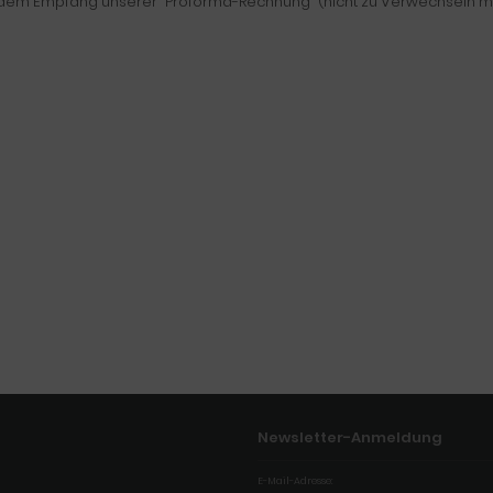
 dem Empfang unserer "Proforma-Rechnung" (nicht zu Verwechseln mit
Newsletter-Anmeldung
E-Mail-Adresse: