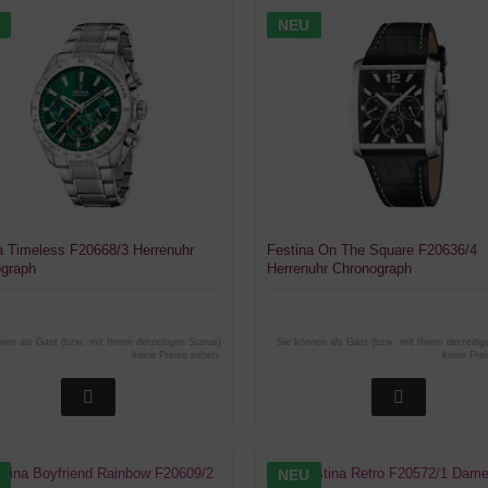
NEU
a Timeless F20668/3 Herrenuhr
Festina On The Square F20636/4
graph
Herrenuhr Chronograph
nen als Gast (bzw. mit Ihrem derzeitigen Status)
Sie können als Gast (bzw. mit Ihrem derzeitig
keine Preise sehen.
keine Pre
NEU