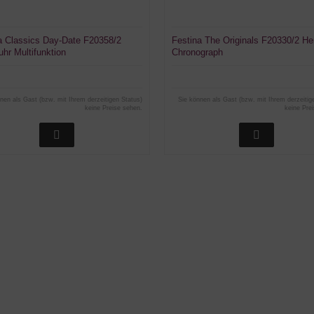
a Classics Day-Date F20358/2
Festina The Originals F20330/2 He
uhr Multifunktion
Chronograph
nen als Gast (bzw. mit Ihrem derzeitigen Status)
Sie können als Gast (bzw. mit Ihrem derzeitig
keine Preise sehen.
keine Pre