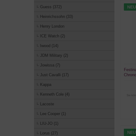
NEU
Guess (372)
Heinrichssohn (33)
Henry London
ICE Watch (2)
Iwood (14)
JDM Military (2)
Jowissa (7)
Festin
Just Cavalli (17)
Chrono
Kappa
Kenneth Cole (4)
Sie kön
Lacoste
Lee Cooper (1)
LIU-JO (1)
NEU
Lorus (27)