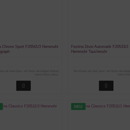
a Chrono Sport F20541/3 Herrenuhr
Festina Diver Automatik F20533/2
graph
Herrenuhr Taucheruhr
nen als Gast (bzw. mit Ihrem derzeitigen Status)
Sie können als Gast (bzw. mit Ihrem derzeitig
keine Preise sehen.
keine Pre
NEU