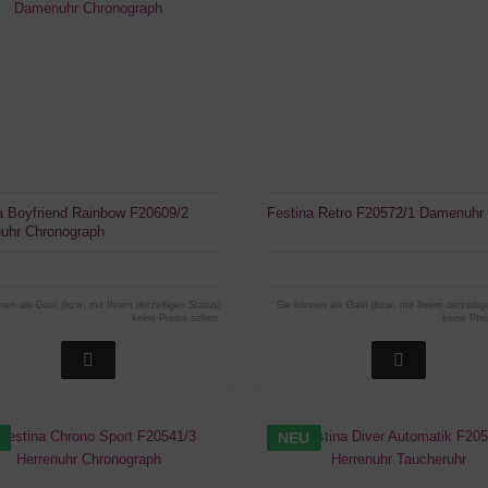
a Boyfriend Rainbow F20609/2
Festina Retro F20572/1 Damenuhr
uhr Chronograph
nen als Gast (bzw. mit Ihrem derzeitigen Status)
Sie können als Gast (bzw. mit Ihrem derzeitig
keine Preise sehen.
keine Pre
NEU