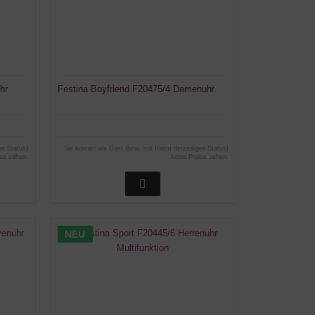
hr
Festina Boyfriend F20475/4 Damenuhr
en Status)
Sie können als Gast (bzw. mit Ihrem derzeitigen Status)
ise sehen.
keine Preise sehen.
NEU