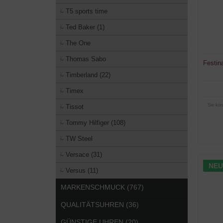
T5 sports time
Ted Baker (1)
The One
Thomas Sabo
Festin
Timberland (22)
Timex
Sie kön
Tissot
Tommy Hilfiger (108)
TW Steel
Versace (31)
NEU
Versus (11)
MARKENSCHMUCK (767)
QUALITÄTSUHREN (36)
GÜNSTIGE UHREN (20)