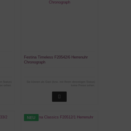
Festina Timeless F20542/6 Herrenuhr
Chronograph
en Status)
Sie können als Gast (bzw. mit Ihrem derzeitigen Status)
ise sehen.
keine Preise sehen.
NEU