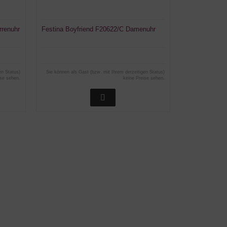
rrenuhr
Festina Boyfriend F20622/C Damenuhr
en Status)
Sie können als Gast (bzw. mit Ihrem derzeitigen Status)
ise sehen.
keine Preise sehen.