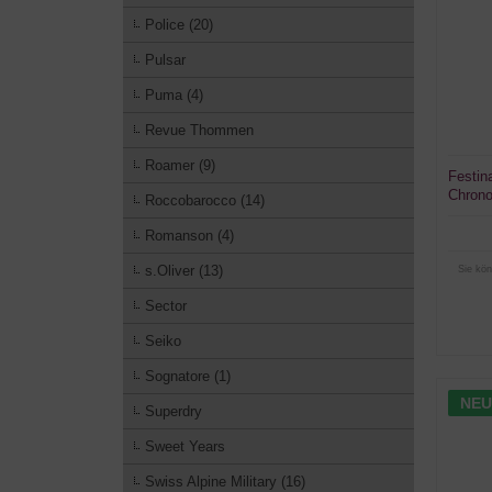
Police (20)
Pulsar
Puma (4)
Revue Thommen
Roamer (9)
Festin
Chrono
Roccobarocco (14)
Romanson (4)
s.Oliver (13)
Sie kön
Sector
Seiko
Sognatore (1)
NEU
Superdry
Sweet Years
Swiss Alpine Military (16)