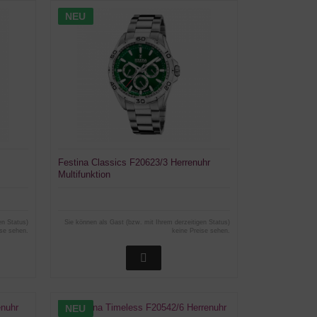
NEU
Festina Classics F20623/3 Herrenuhr
Multifunktion
en Status)
Sie können als Gast (bzw. mit Ihrem derzeitigen Status)
ise sehen.
keine Preise sehen.
NEU