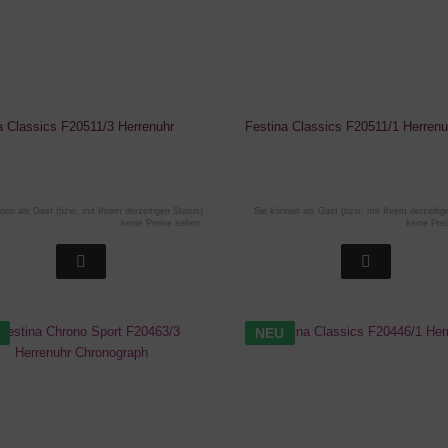
a Classics F20511/3 Herrenuhr
Festina Classics F20511/1 Herrenu
nen als Gast (bzw. mit Ihrem derzeitigen Status)
Sie können als Gast (bzw. mit Ihrem derzeitig
keine Preise sehen.
keine Pre
NEU