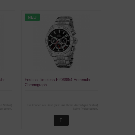
NEU
uhr
Festina Timeless F20668/4 Herrenuhr
Chronograph
en Status)
Sie können als Gast (bzw. mit Ihrem derzeitigen Status)
ise sehen.
keine Preise sehen.