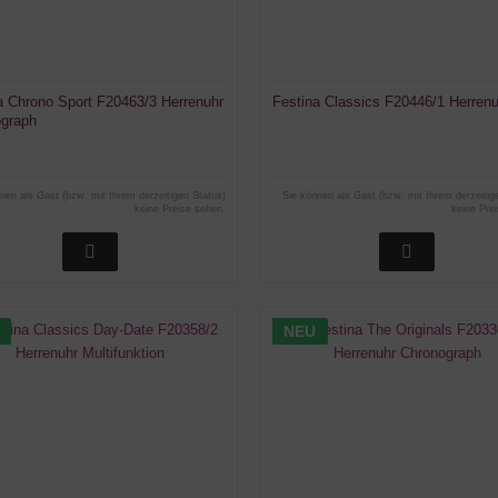
a Chrono Sport F20463/3 Herrenuhr
Festina Classics F20446/1 Herrenu
graph
nen als Gast (bzw. mit Ihrem derzeitigen Status)
Sie können als Gast (bzw. mit Ihrem derzeitig
keine Preise sehen.
keine Pre
NEU