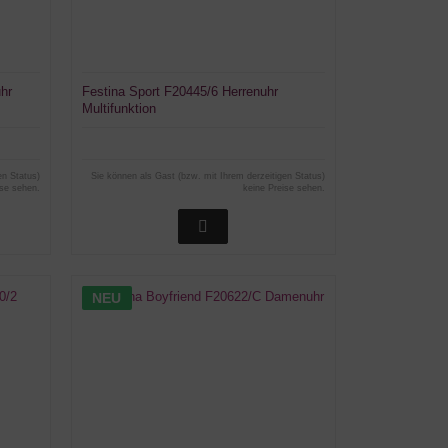
hr
Festina Sport F20445/6 Herrenuhr
Multifunktion
en Status)
Sie können als Gast (bzw. mit Ihrem derzeitigen Status)
ise sehen.
keine Preise sehen.
NEU