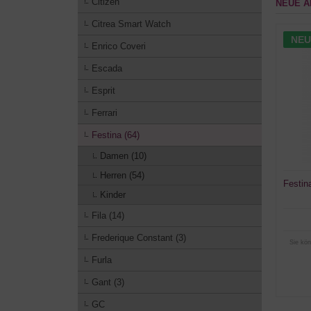
Citizen
NEUE A
Citrea Smart Watch
NEU
Enrico Coveri
Escada
Esprit
Ferrari
Festina (64)
Damen (10)
Herren (54)
Festin
Kinder
Fila (14)
Frederique Constant (3)
Sie kön
Furla
Gant (3)
GC