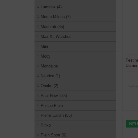
Luminox (4)
Marco Milano (7)
Maserati (35)
Max XL Watches
Mini
Mody
Festin
Damen
Mondaine
Nautica (1)
Obaku (2)
Sie kön
Paul Hewitt (3)
Philipp Plein
Pierre Cardin (55)
NEU
Pinko
Plein Sport (6)