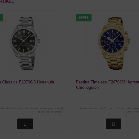
RTIKEL
NEU
a Classics F20736/5 Herrenuhr
Festina Timeless F20705/3 Herren
Chronograph
nen als Gast (bzw. mit Ihrem derzeitigen Status)
Sie können als Gast (bzw. mit Ihrem derzeitig
keine Preise sehen.
keine Pre