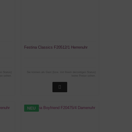
Festina Classics F20512/1 Herrenuhr
en Status)
Sie können als Gast (bzw. mit Ihrem derzeitigen Status)
ise sehen.
keine Preise sehen.
NEU