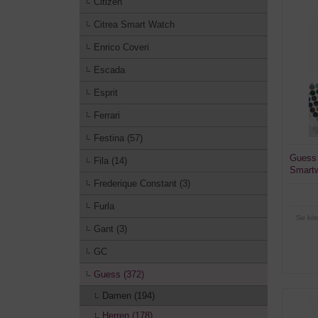
Citizen
Citrea Smart Watch
Enrico Coveri
Escada
Esprit
Ferrari
Festina (57)
Guess
Fila (14)
Smart
Frederique Constant (3)
Furla
Sie kön
Gant (3)
GC
Guess (372)
Damen (194)
Herren (178)