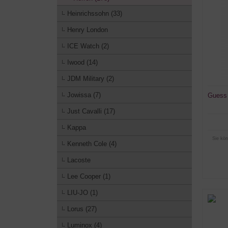
Heinrichssohn (33)
Henry London
ICE Watch (2)
Iwood (14)
JDM Military (2)
Jowissa (7)
Guess
Just Cavalli (17)
Kappa
Sie kön
Kenneth Cole (4)
Lacoste
Lee Cooper (1)
LIU-JO (1)
Lorus (27)
Luminox (4)