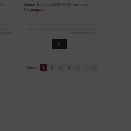
uhr
Guess Tonneau GW0340G4 Herrenuhr
Chronograph
en Status)
Sie können als Gast (bzw. mit Ihrem derzeitigen Status)
ise sehen.
keine Preise sehen.
Seiten:
1
2
3
4
5
...
»