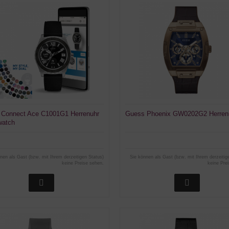
 Connect Ace C1001G1 Herrenuhr
Guess Phoenix GW0202G2 Herren
watch
nen als Gast (bzw. mit Ihrem derzeitigen Status)
Sie können als Gast (bzw. mit Ihrem derzeitig
keine Preise sehen.
keine Pre