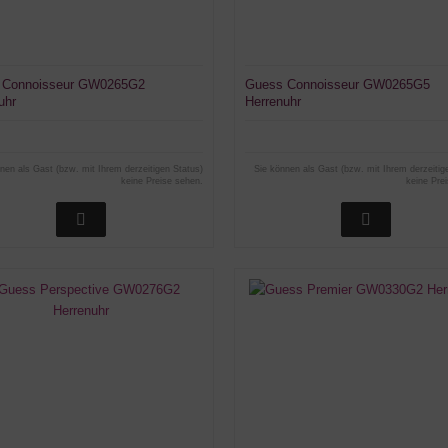
 Connoisseur GW0265G2
Guess Connoisseur GW0265G5
uhr
Herrenuhr
nen als Gast (bzw. mit Ihrem derzeitigen Status)
Sie können als Gast (bzw. mit Ihrem derzeitig
keine Preise sehen.
keine Pre