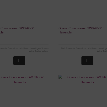
 Connoisseur GW0265G1
Guess Connoisseur GW0265G10
uhr
Herrenuhr
nen als Gast (bzw. mit Ihrem derzeitigen Status)
Sie können als Gast (bzw. mit Ihrem derzeitig
keine Preise sehen.
keine Pre