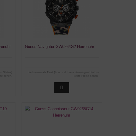
renuhr
Guess Navigator GW0264G2 Herrenuhr
en Status)
Sie können als Gast (bzw. mit Ihrem derzeitigen Status)
ise sehen.
keine Preise sehen.