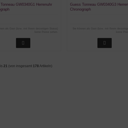
 Tonneau GW0340G1 Herrenuhr
Guess Tonneau GW0340G3 Herren
graph
Chronograph
nen als Gast (bzw. mit Ihrem derzeitigen Status)
Sie können als Gast (bzw. mit Ihrem derzeitig
keine Preise sehen.
keine Pre
is
21
(von insgesamt
178
Artikeln)