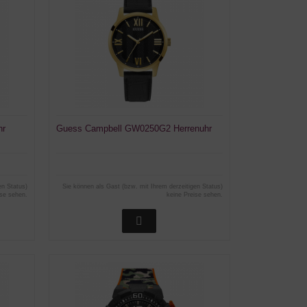
hr
Guess Campbell GW0250G2 Herrenuhr
en Status)
Sie können als Gast (bzw. mit Ihrem derzeitigen Status)
ise sehen.
keine Preise sehen.