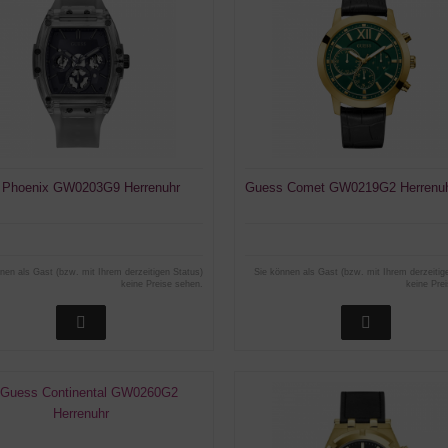
 Phoenix GW0203G9 Herrenuhr
Guess Comet GW0219G2 Herrenu
nen als Gast (bzw. mit Ihrem derzeitigen Status)
Sie können als Gast (bzw. mit Ihrem derzeitig
keine Preise sehen.
keine Pre