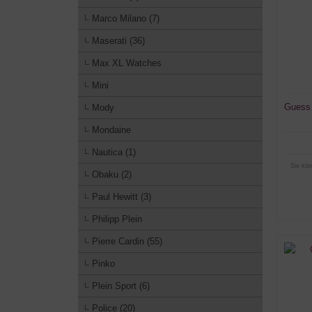
Marco Milano (7)
Maserati (36)
Max XL Watches
Mini
Guess 
Mody
Mondaine
Nautica (1)
Sie kön
Obaku (2)
Paul Hewitt (3)
Philipp Plein
Pierre Cardin (55)
Pinko
Plein Sport (6)
Police (20)