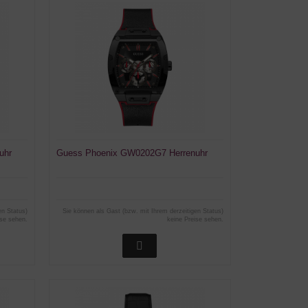
uhr
Guess Phoenix GW0202G7 Herrenuhr
en Status)
Sie können als Gast (bzw. mit Ihrem derzeitigen Status)
ise sehen.
keine Preise sehen.