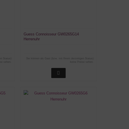
Guess Connoisseur GW0265G14
Herrenuhr
en Status)
Sie können als Gast (bzw. mit Ihrem derzeitigen Status)
ise sehen.
keine Preise sehen.