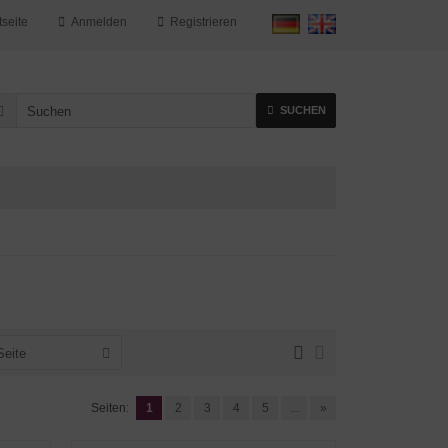
tseite
Anmelden
Registrieren
SUCHEN
Seite
Seiten:
1
2
3
4
5
...
»