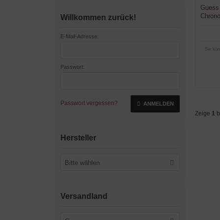
Guess
Chrono
Willkommen zurück!
E-Mail-Adresse:
Sie kön
Passwort:
Passwort vergessen?
ANMELDEN
Zeige
1
b
Hersteller
Bitte wählen
Versandland