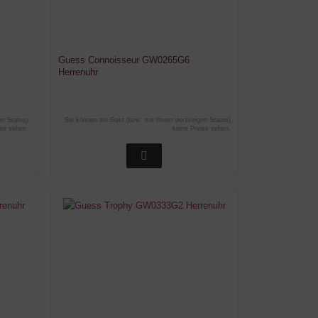
Guess Connoisseur GW0265G6
Herrenuhr
en Status)
Sie können als Gast (bzw. mit Ihrem derzeitigen Status)
ise sehen.
keine Preise sehen.