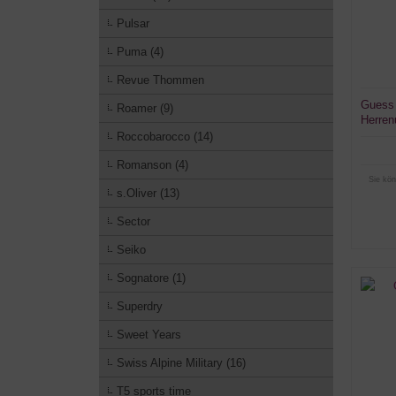
Pulsar
Puma (4)
Revue Thommen
Guess
Roamer (9)
Herren
Roccobarocco (14)
Romanson (4)
Sie kön
s.Oliver (13)
Sector
Seiko
Sognatore (1)
Superdry
Sweet Years
Swiss Alpine Military (16)
T5 sports time