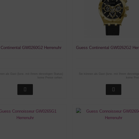
Continental GW0260G2 Herrenuhr
Guess Continental GW0262G2 Her
nen als Gast (bzw. mit Ihrem derzeitigen Status)
Sie können als Gast (bzw. mit Ihrem derzeitig
keine Preise sehen.
keine Pre