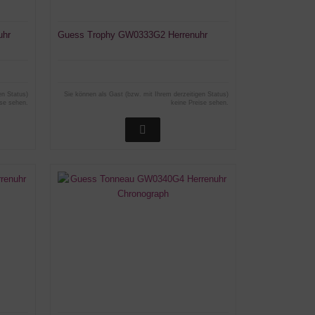
uhr
Guess Trophy GW0333G2 Herrenuhr
en Status)
Sie können als Gast (bzw. mit Ihrem derzeitigen Status)
ise sehen.
keine Preise sehen.