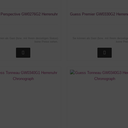
 Perspective GW0276G2 Herrenuhr
Guess Premier GW0330G2 Herren
nen als Gast (bzw. mit Ihrem derzeitigen Status)
Sie können als Gast (bzw. mit Ihrem derzeitig
keine Preise sehen.
keine Pre