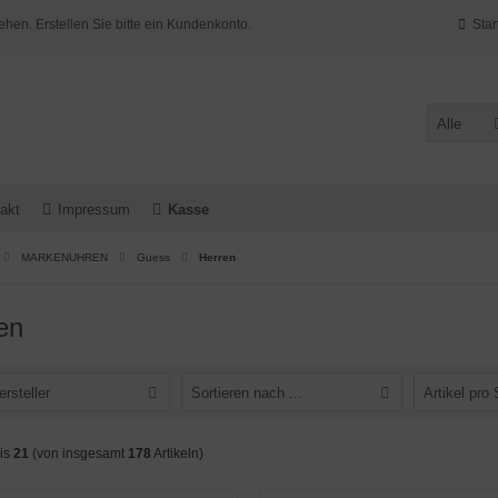
ehen. Erstellen Sie bitte ein Kundenkonto.
Star
Alle
akt
Impressum
Kasse
MARKENUHREN
Guess
Herren
en
ersteller
Sortieren nach ...
Artikel pro 
is
21
(von insgesamt
178
Artikeln)