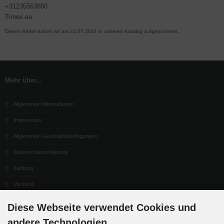
+31235563660
Timex.eu
Diesen Artikel haben wir am 23.07.2021 in unseren Katalog aufgenommen.
Mehr über...
Allgemeine Informationen
Impressum
Allgemeine Geschäftsbedingungen
Datenschutzerklärung
Zahlung
Versand
Dropshipping Service
Diese Webseite verwendet Cookies und
EPR
andere Technologien