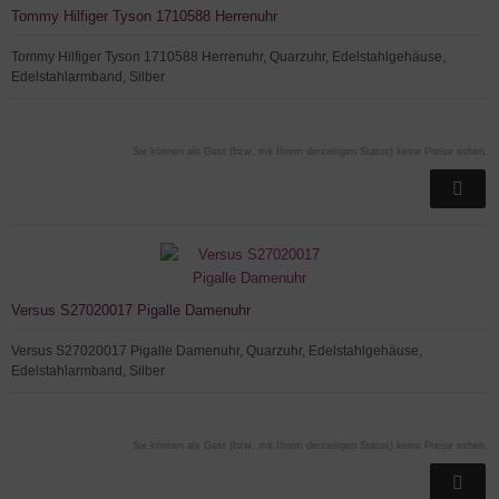
Tommy Hilfiger Tyson 1710588 Herrenuhr
Tommy Hilfiger Tyson 1710588 Herrenuhr, Quarzuhr, Edelstahlgehäuse,
Edelstahlarmband, Silber
Sie können als Gast (bzw. mit Ihrem derzeitigen Status) keine Preise sehen.
Versus S27020017 Pigalle Damenuhr
Versus S27020017 Pigalle Damenuhr, Quarzuhr, Edelstahlgehäuse,
Edelstahlarmband, Silber
Sie können als Gast (bzw. mit Ihrem derzeitigen Status) keine Preise sehen.