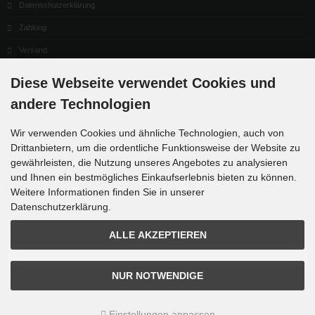
Datenschutzerklärung
Zahlung
Versand
Dropshipping Service
Diese Webseite verwendet Cookies und
EPR
andere Technologien
Kontakt
Wir verwenden Cookies und ähnliche Technologien, auch von
Cookie Einstellungen
Drittanbietern, um die ordentliche Funktionsweise der Website zu
gewährleisten, die Nutzung unseres Angebotes zu analysieren
und Ihnen ein bestmögliches Einkaufserlebnis bieten zu können.
Weitere Informationen finden Sie in unserer
Datenschutzerklärung.
Newsletter-Anmeldung
ALLE AKZEPTIEREN
E-Mail-Adresse:
NUR NOTWENDIGE
Der Newsletter kann jederzeit hier oder in Ihrem Kundenkonto abbestellt werden.
Einstellungen anpassen