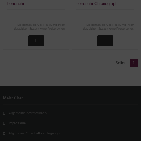
Herrenuhr
Herrenuhr Chronograph
Sie können als Gast (bzw. mit Ihrem
Sie können als Gast (bzw. mit Ihrem
derzeitigen Status) keine Preise sehen.
derzeitigen Status) keine Preise sehen.
Seiten:
1
Mehr über...
Allgemeine Informationen
Impressum
Allgemeine Geschäftsbedingungen