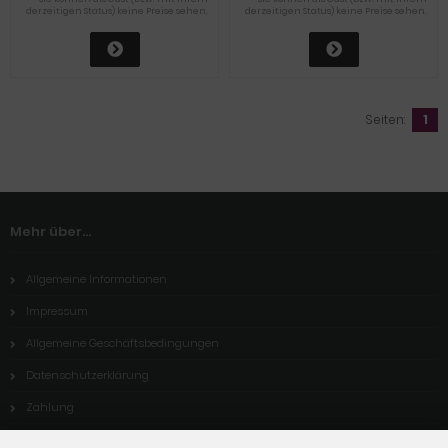
derzeitigen Status) keine Preise sehen.
derzeitigen Status) keine Preise sehen.
Seiten:
1
Mehr über...
Allgemeine Informationen
Impressum
Allgemeine Geschäftsbedingungen
Datenschutzerklärung
Zahlung
Versand