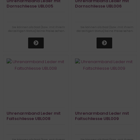
Uhrenarmband Leder mit
Uhrenarmband Leder mit
Dornschliesse UBL005
Dornschliesse UBL006
Sie können als Gast (bzw. mit Ihrem
Sie können als Gast (bzw. mit Ihrem
derzeitigen Status) keine Preise sehen.
derzeitigen Status) keine Preise sehen.
Uhrenarmband Leder mit
Uhrenarmband Leder mit
Faltschliesse UBL008
Faltschliesse UBL009
Sie können als Gast (bzw. mit Ihrem
Sie können als Gast (bzw. mit Ihrem