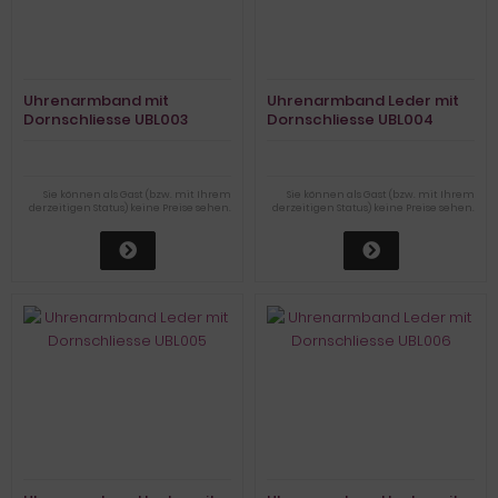
Uhrenarmband mit
Uhrenarmband Leder mit
Dornschliesse UBL003
Dornschliesse UBL004
Sie können als Gast (bzw. mit Ihrem
Sie können als Gast (bzw. mit Ihrem
derzeitigen Status) keine Preise sehen.
derzeitigen Status) keine Preise sehen.