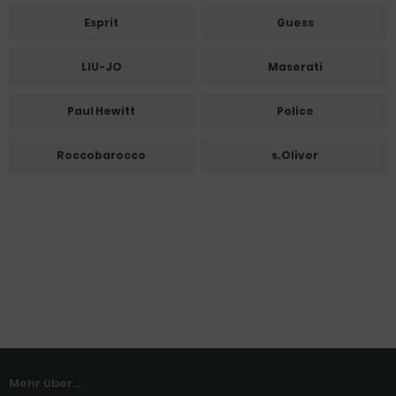
Esprit
Guess
LIU-JO
Maserati
Paul Hewitt
Police
Roccobarocco
s.Oliver
Mehr über...