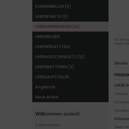
SONNENBRILLEN (6)
UHRENPAKETE (5)
UHRENARMBÄNDER (20)
UHRENBOXEN
Für eine g
Vorschaub
UHRENERSATZTEILE
UHRENGESCHENKSETS (10)
Details
UHRENBATTERIEN (3)
PRODU
UHRENAUFSTELLER
CHUR 24
Angebote
Farben: 
Neue Artikel
Größen: 
Sportba
Willkommen zurück!
Grössen
E-Mail-Adresse:
Diesen Ar