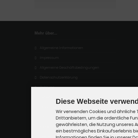
Mehr über...
Allgemeine Informationen
Impressum
Allgemeine Geschäftsbedingungen
Datenschutzerklärung
Zahlung
Versand
Diese Webseite verwend
Dropshipping Service
Wir verwenden Cookies und ähnliche 
EPR
Drittanbietern, um die ordentliche Fu
gewährleisten, die Nutzung unseres 
Kontakt
ein bestmögliches Einkaufserlebnis bi
Cookie Einstellungen
Informationen finden Sie in unserer 