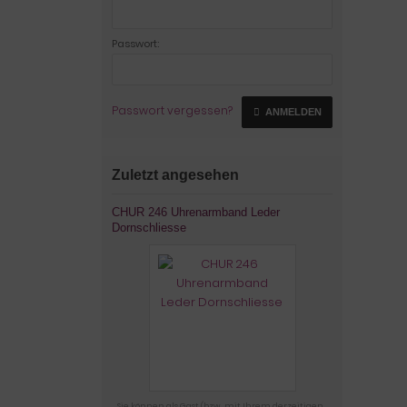
Passwort:
Passwort vergessen?
ANMELDEN
Zuletzt angesehen
CHUR 246 Uhrenarmband Leder
Dornschliesse
Sie können als Gast (bzw. mit Ihrem derzeitigen