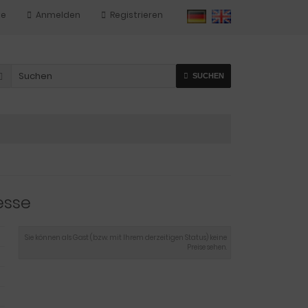
te
Anmelden
Registrieren
SUCHEN
esse
Sie können als Gast (bzw. mit Ihrem derzeitigen Status) keine
Preise sehen.