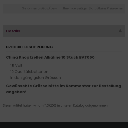
Sie können als Gast (bzw. mit Ihrem derzeitigen Status) keine Preise sehen.
Details
PRODUKTBESCHREIBUNG
China Knopfzellen Alkaline 10 Stück BAT060
1,5 Volt
10 Qualitätsbatterien
In den gängigsten Grössen
Gewünschte Grösse bitte im Kommentar zur Bestellung
angeben!
Diesen Artikel haben wir am 11.09.2008 in unseren Katalog aufgenommen.