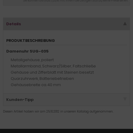
Sie können als Gast (bzw. mit Ihrem derzeitigen Status) keine Preise sehen.
Details
PRODUKTBESCHREIBUNG
Damenuhr SUG-035
Metallgehäuse, poliert
Metallarmband, Schwarz/Silber, Faltschließe
Gehäuse und Zifferblatt mit Steinen besetzt
Quarzuhrwerk, Batteriebetrieben
Gehäusebreite ca. 40 mm
Kunden-Tipp
Diesen Artikel haben wir am 25.10.2012 in unseren Katalog aufgenommen.