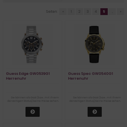
Seiten:
«
1
2
3
4
5
...
»
Guess Edge GW0539G1
Guess Spec GW0540G1
Herrenuhr
Herrenuhr
Sie können als Gast (bzw. mit Ihrem
Sie können als Gast (bzw. mit Ihrem
derzeitigen Status) keine Preise sehen.
derzeitigen Status) keine Preise sehen.