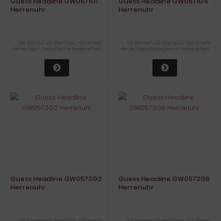
Guess Headline GW0571G1
Guess Headline GW0571G4
Herrenuhr
Herrenuhr
Sie können als Gast (bzw. mit Ihrem
Sie können als Gast (bzw. mit Ihrem
derzeitigen Status) keine Preise sehen.
derzeitigen Status) keine Preise sehen.
Guess Headline GW0572G2
Guess Headline GW0572G6
Herrenuhr
Herrenuhr
Sie können als Gast (bzw. mit Ihrem
Sie können als Gast (bzw. mit Ihrem