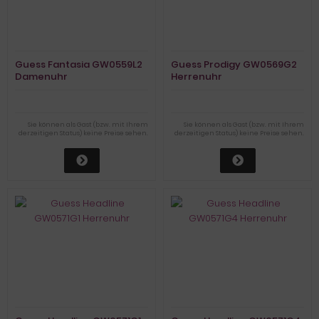
Guess Fantasia GW0559L2
Guess Prodigy GW0569G2
Damenuhr
Herrenuhr
Sie können als Gast (bzw. mit Ihrem
Sie können als Gast (bzw. mit Ihrem
derzeitigen Status) keine Preise sehen.
derzeitigen Status) keine Preise sehen.