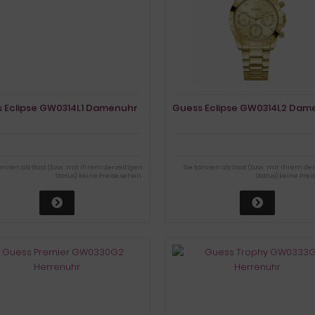
 Eclipse GW0314L1 Damenuhr
Guess Eclipse GW0314L2 Dam
können als Gast (bzw. mit Ihrem derzeitigen
Sie können als Gast (bzw. mit Ihrem de
Status) keine Preise sehen.
Status) keine Prei