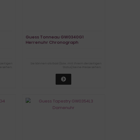
Guess Tonneau GW0340G1
Herrenuhr Chronograph
rzeitigen
Sie können als Gast (bzw. mit Ihrem derzeitigen
se sehen.
Status) keine Preise sehen.