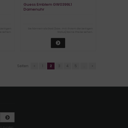
Guess Emblem GW0399L1
Damenuhr
rzeitigen
Sie können als Gast (bzw. mit Ihrem derzeitigen
se sehen.
Status) keine Preise sehen.
Seiten:
«
1
2
3
4
5
...
»
rem Kunden