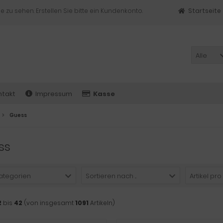
e zu sehen. Erstellen Sie bitte ein Kundenkonto.
Startseite
Alle
ntakt
Impressum
Kasse
Guess
ss
Kategorien
Sortieren nach ...
Artikel pro
2
bis
42
(von insgesamt
1091
Artikeln)