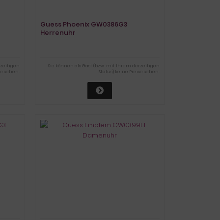
Guess Phoenix GW0386G3
Herrenuhr
rzeitigen
Sie können als Gast (bzw. mit Ihrem derzeitigen
se sehen.
Status) keine Preise sehen.