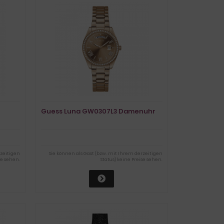
Guess Luna GW0307L3 Damenuhr
rzeitigen
Sie können als Gast (bzw. mit Ihrem derzeitigen
se sehen.
Status) keine Preise sehen.