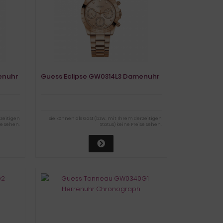
enuhr
Guess Eclipse GW0314L3 Damenuhr
rzeitigen
Sie können als Gast (bzw. mit Ihrem derzeitigen
se sehen.
Status) keine Preise sehen.