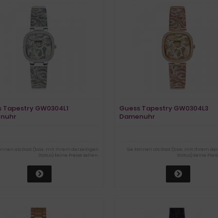
 Tapestry GW0304L1
Guess Tapestry GW0304L3
nuhr
Damenuhr
können als Gast (bzw. mit Ihrem derzeitigen
Sie können als Gast (bzw. mit Ihrem de
Status) keine Preise sehen.
Status) keine Prei