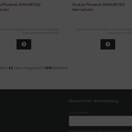
s Phoenix GW0387G2
Guess Phoenix GW0387G3
nuhr
Herrenuhr
können als Gast (bzw. mit Ihrem derzeitigen
Sie können als Gast (bzw. mit Ihrem de
Status) keine Preise sehen.
Status) keine Prei
2
bis
42
(von insgesamt
1091
Artikeln)
Newsletter-Anmeldung
E-Mail-Adresse:
Der Newsletter kann jederzeit hier oder in Ih