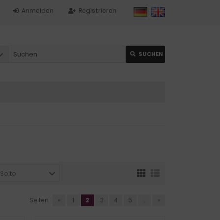
Anmelden
Registrieren
SUCHEN
 Seite
Seiten:
«
1
2
3
4
5
...
»