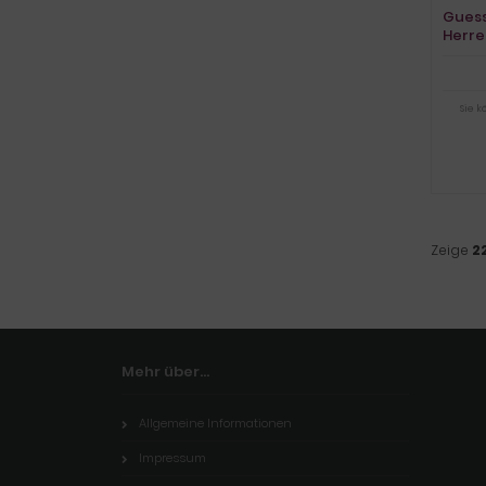
Gues
Herre
Sie 
Zeige
2
Mehr über...
Allgemeine Informationen
Impressum