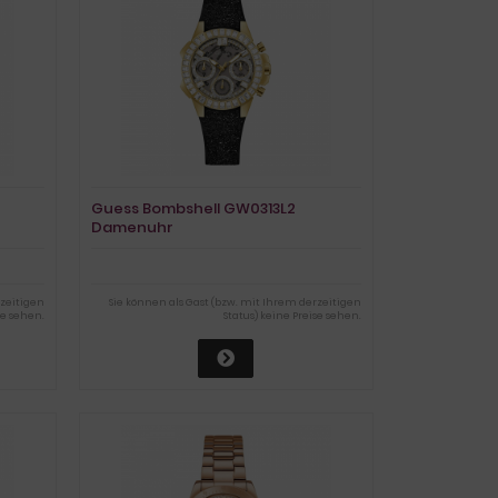
Guess Bombshell GW0313L2
Damenuhr
rzeitigen
Sie können als Gast (bzw. mit Ihrem derzeitigen
se sehen.
Status) keine Preise sehen.