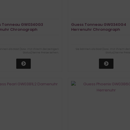
s Tonneau GW0340G3
Guess Tonneau GW0340G4
enuhr Chronograph
Herrenuhr Chronograph
können als Gast (bzw. mit Ihrem derzeitigen
Sie können als Gast (bzw. mit Ihrem de
Status) keine Preise sehen.
Status) keine Prei