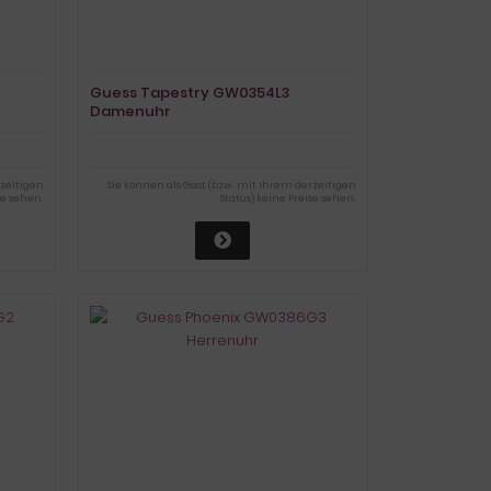
Guess Tapestry GW0354L3
Damenuhr
rzeitigen
Sie können als Gast (bzw. mit Ihrem derzeitigen
se sehen.
Status) keine Preise sehen.