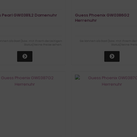
 Pearl GW0381L2 Damenuhr
Guess Phoenix GW0386G2
Herrenuhr
können als Gast (bzw. mit Ihrem derzeitigen
Sie können als Gast (bzw. mit Ihrem de
Status) keine Preise sehen.
Status) keine Prei