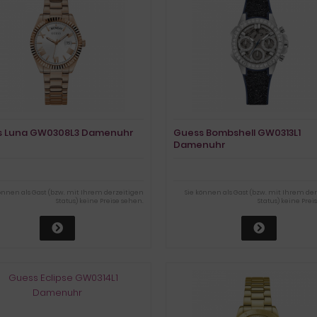
s Luna GW0308L3 Damenuhr
Guess Bombshell GW0313L1
Damenuhr
können als Gast (bzw. mit Ihrem derzeitigen
Sie können als Gast (bzw. mit Ihrem de
Status) keine Preise sehen.
Status) keine Prei