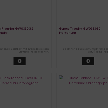
s Premier GW0330G2
Guess Trophy GW0333G2
nuhr
Herrenuhr
können als Gast (bzw. mit Ihrem derzeitigen
Sie können als Gast (bzw. mit Ihrem de
Status) keine Preise sehen.
Status) keine Prei