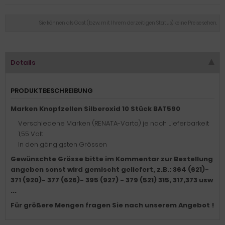
Sie können als Gast (bzw. mit Ihrem derzeitigen Status) keine Preise sehen.
Details
PRODUKTBESCHREIBUNG
Marken Knopfzellen Silberoxid 10 Stück BAT590
Verschiedene Marken (RENATA-Varta) je nach Lieferbarkeit
1,55 Volt
In den gängigsten Grössen
Gewünschte Grösse bitte im Kommentar zur Bestellung
angeben sonst wird gemischt geliefert, z.B.: 364 (621)-
371 (920)- 377 (626)- 395 (927) - 379 (521) 315, 317,373 usw
...
Für größere Mengen fragen Sie nach unserem Angebot !