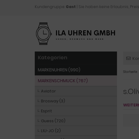
Kundengruppe:
Gast
| Sie haben keine Erlaubnis, Preis
Kategorien
Ko
MARKENUHREN (990)
Startseite
MARKENSCHMUCK (767)
s.Ol
Aviator
Brosway (3)
WEITER
Esprit
Guess (720)
LIU-JO (2)