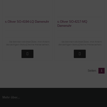
s.Oliver SO-4194-LQ Damenuhr
s.Oliver SO-4217-MQ
Damenuhr
Sie können als Gast (bzw. mit Ihrem
Sie können als Gast (bzw. mit Ihrem
derzeitigen Status) keine Preise sehen.
derzeitigen Status) keine Preise sehen.
Seiten:
1
Mehr über...