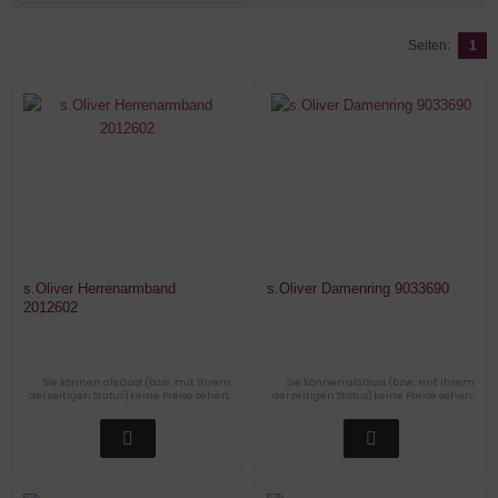
Seiten:
1
s.Oliver Herrenarmband
s.Oliver Damenring 9033690
2012602
Sie können als Gast (bzw. mit Ihrem
Sie können als Gast (bzw. mit Ihrem
derzeitigen Status) keine Preise sehen.
derzeitigen Status) keine Preise sehen.