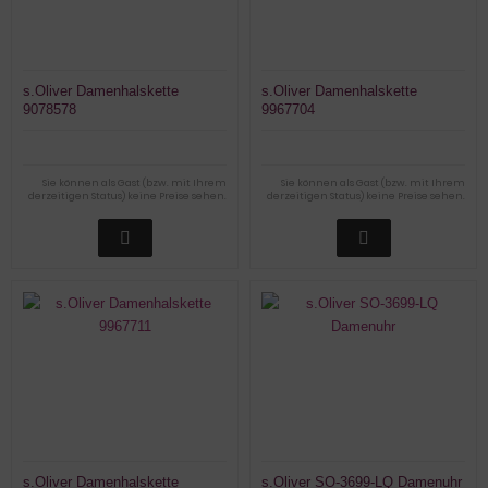
s.Oliver Damenhalskette
s.Oliver Damenhalskette
9078578
9967704
Sie können als Gast (bzw. mit Ihrem
Sie können als Gast (bzw. mit Ihrem
derzeitigen Status) keine Preise sehen.
derzeitigen Status) keine Preise sehen.
s.Oliver Damenhalskette
s.Oliver SO-3699-LQ Damenuhr