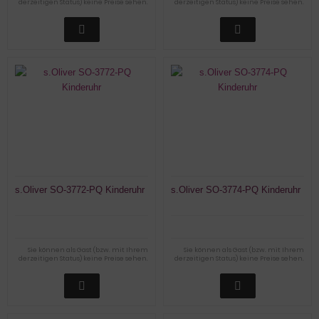
derzeitigen Status) keine Preise sehen.
derzeitigen Status) keine Preise sehen.
s.Oliver SO-3772-PQ Kinderuhr
s.Oliver SO-3774-PQ Kinderuhr
Sie können als Gast (bzw. mit Ihrem
Sie können als Gast (bzw. mit Ihrem
derzeitigen Status) keine Preise sehen.
derzeitigen Status) keine Preise sehen.