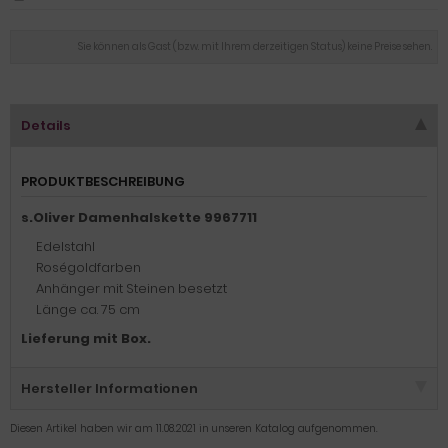
Sie können als Gast (bzw. mit Ihrem derzeitigen Status) keine Preise sehen.
Details
PRODUKTBESCHREIBUNG
s.Oliver Damenhalskette 9967711
Edelstahl
Roségoldfarben
Anhänger mit Steinen besetzt
Länge ca. 75 cm
Lieferung mit Box.
Hersteller Informationen
Diesen Artikel haben wir am 11.08.2021 in unseren Katalog aufgenommen.