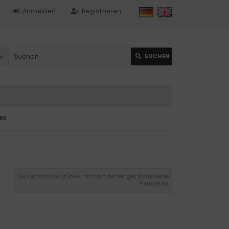
Anmelden
Registrieren
SUCHEN
690
Sie können als Gast (bzw. mit Ihrem derzeitigen Status) keine
Preise sehen.