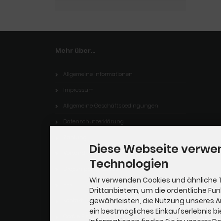
Mehr über...
Allgemeine Informationen
Impressum
Allgemeine Geschäftsbedingungen
Datenschutzerklärung
Zahlung
Diese Webseite verwe
Versand
Technologien
Dropshipping Service
Wir verwenden Cookies und ähnliche 
EPR
Drittanbietern, um die ordentliche Fu
gewährleisten, die Nutzung unseres 
Kontakt
ein bestmögliches Einkaufserlebnis bi
Cookie Einstellungen