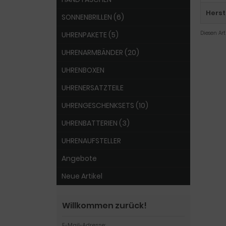
Herst
SONNENBRILLEN (6)
Diesen Ar
UHRENPAKETE (5)
UHRENARMBÄNDER (20)
UHRENBOXEN
UHRENERSATZTEILE
UHRENGESCHENKSETS (10)
UHRENBATTERIEN (3)
UHRENAUFSTELLER
Angebote
Neue Artikel
Willkommen zurück!
E-Mail-Adresse: