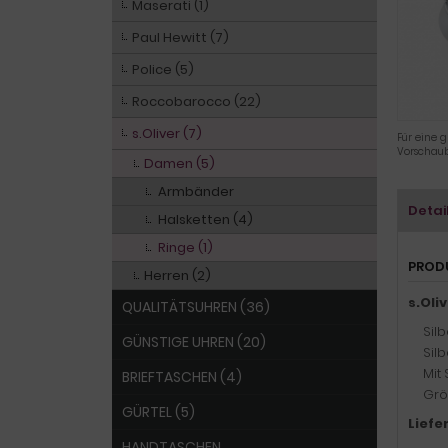
Maserati (1)
Paul Hewitt (7)
Police (5)
Roccobarocco (22)
s.Oliver (7)
Für eine g
Vorschaub
Damen (5)
Armbänder
Detai
Halsketten (4)
Ringe (1)
PROD
Herren (2)
s.Oli
QUALITÄTSUHREN (36)
Sil
GÜNSTIGE UHREN (20)
Sil
Mit
BRIEFTASCHEN (4)
Grö
GÜRTEL (5)
Liefe
HANDTASCHEN