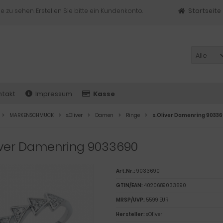
e zu sehen. Erstellen Sie bitte ein Kundenkonto.
Startseite
Alle
ntakt
Impressum
Kasse
MARKENSCHMUCK
s.Oliver
Damen
Ringe
s.Oliver Damenring 9033
iver Damenring 9033690
Art.Nr.:
9033690
GTIN/EAN:
4020689033690
MRSP/UVP:
55,99 EUR
Hersteller:
s.Oliver