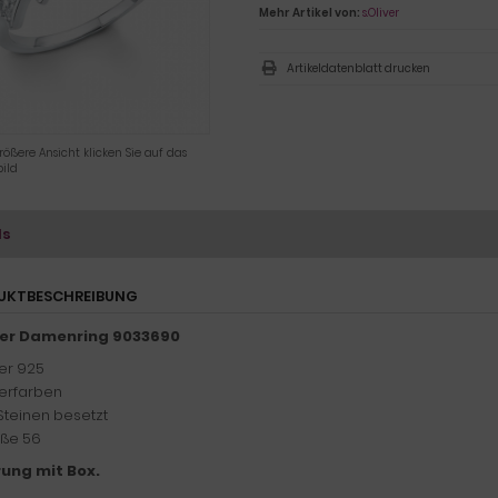
Mehr Artikel von:
s.Oliver
Artikeldatenblatt drucken
rößere Ansicht klicken Sie auf das
ild
ls
UKTBESCHREIBUNG
ver Damenring 9033690
ber 925
berfarben
 Steinen besetzt
ße 56
rung mit Box.