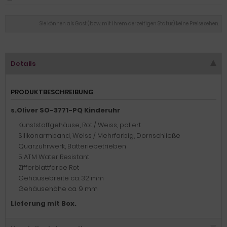
Sie können als Gast (bzw. mit Ihrem derzeitigen Status) keine Preise sehen.
Details
PRODUKTBESCHREIBUNG
s.Oliver SO-3771-PQ Kinderuhr
Kunststoffgehäuse, Rot / Weiss, poliert
Silikonarmband, Weiss / Mehrfarbig, Dornschließe
Quarzuhrwerk, Batteriebetrieben
5 ATM Water Resistant
Zifferblattfarbe Rot
Gehäusebreite ca. 32 mm
Gehäusehöhe ca. 9 mm
Lieferung mit Box.