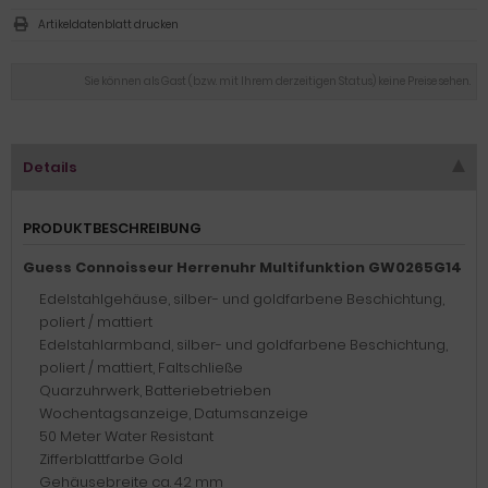
Artikeldatenblatt drucken
Sie können als Gast (bzw. mit Ihrem derzeitigen Status) keine Preise sehen.
Details
PRODUKTBESCHREIBUNG
Guess Connoisseur Herrenuhr Multifunktion GW0265G14
Edelstahlgehäuse, silber- und goldfarbene Beschichtung,
poliert / mattiert
Edelstahlarmband, silber- und goldfarbene Beschichtung,
poliert / mattiert, Faltschließe
Quarzuhrwerk, Batteriebetrieben
Wochentagsanzeige, Datumsanzeige
50 Meter Water Resistant
Zifferblattfarbe Gold
Gehäusebreite ca. 42 mm