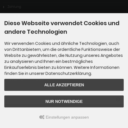
Zahlung
Versand
Diese Webseite verwendet Cookies und
Dropshipping Service
andere Technologien
EPR
Wir verwenden Cookies und ähnliche Technologien, auch
Kontakt
von Drittanbietern, um die ordentliche Funktionsweise der
Cookie Einstellungen
Website zu gewährleisten, die Nutzung unseres Angebotes
zu analysieren und Ihnen ein bestmögliches
Einkaufserlebnis bieten zu können. Weitere Informationen
finden Sie in unserer Datenschutzerklärung.
Newsletter-Anmeldung
ALLE AKZEPTIEREN
E-Mail-Adresse:
NUR NOTWENDIGE
Der Newsletter kann jederzeit hier oder in Ihrem Kundenkonto abbestellt werden.
Einstellungen anpassen