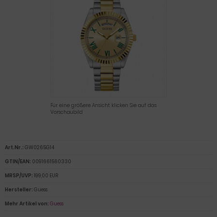
Für eine größere Ansicht klicken Sie auf das
Vorschaubild
Art.Nr.:
GW0265G14
GTIN/EAN:
0091661560330
MRSP/UVP:
199,00 EUR
Hersteller:
Guess
Mehr Artikel von:
Guess