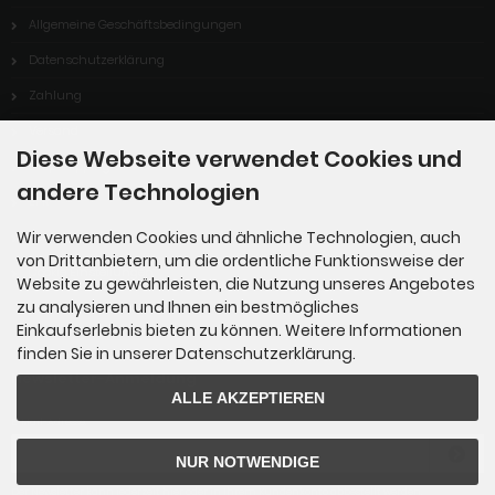
Allgemeine Geschäftsbedingungen
Datenschutzerklärung
Zahlung
Versand
Diese Webseite verwendet Cookies und
Dropshipping Service
andere Technologien
EPR
Wir verwenden Cookies und ähnliche Technologien, auch
Kontakt
von Drittanbietern, um die ordentliche Funktionsweise der
Cookie Einstellungen
Website zu gewährleisten, die Nutzung unseres Angebotes
zu analysieren und Ihnen ein bestmögliches
Einkaufserlebnis bieten zu können. Weitere Informationen
finden Sie in unserer Datenschutzerklärung.
Newsletter-Anmeldung
ALLE AKZEPTIEREN
E-Mail-Adresse:
NUR NOTWENDIGE
Der Newsletter kann jederzeit hier oder in Ihrem Kundenkonto abbestellt werden.