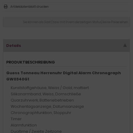
Artikeldatenblatt drucken
Sie können als Gast (bzw. mit Ihrem derzeitigen Status) keine Preise sehen.
Details
PRODUKTBESCHREIBUNG
Guess Tonneau Herrenuhr Digital Alarm Chronograph
GW0340G1
Kunststoffgehäuse, Weiss / Gold, mattiert
Silikonarmband, Weiss, Dornschließe
Quarzuhrwerk, Batteriebetrieben
Wochentagsanzeige, Datumsanzeige
Chronographfunktion, Stoppuhr
Timer
Alarmfunktion
Dualtime / Zweite Zeitzone