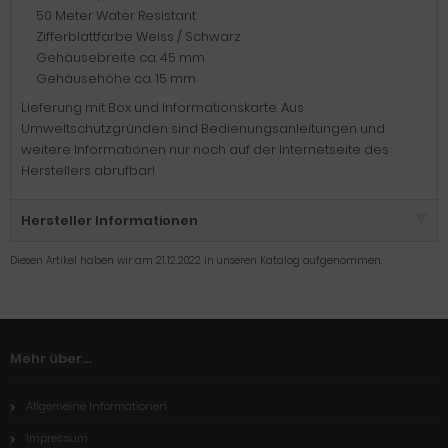
50 Meter Water Resistant
Zifferblattfarbe Weiss / Schwarz
Gehäusebreite ca. 45 mm
Gehäusehöhe ca. 15 mm
Lieferung mit Box und Informationskarte. Aus
Umweltschutzgründen sind Bedienungsanleitungen und
weitere Informationen nur noch auf der Internetseite des
Herstellers abrufbar!
Hersteller Informationen
Diesen Artikel haben wir am 21.12.2022 in unseren Katalog aufgenommen.
Mehr über...
Allgemeine Informationen
Impressum