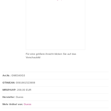
Für eine größere Ansicht klicken Sie auf das
Vorschaubild
Art.Nr.:
GW0340G3
GTIN/EAN:
0091661523908
MRSP/UVP:
209,00 EUR
Hersteller:
Guess
Mehr Artikel von:
Guess