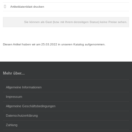
Artikeldatenblatt drucken
Sie können als Gast (bzw. mit Ihrem derzeitigen Status) keine Preise sehen.
Diesen Artikel haben wir am 25.03.2022 in unseren Katalog aufgenommen.
Mehr über...
Allgemeine Informationen
Impressum
Allgemeine Geschäftsbedingungen
Datenschutzerklärung
Zahlung