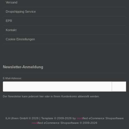
Versand
Dropshipping Service
EPR
Kontakt
Cookie Einstellungen
Newsletter-Anmeldung
E-Mail-Adresse:
Der Newsletter kann jederzeit hier oder in Ihrem Kundenkonto abbestellt werden.
ILA Uhren GmbH © 2026 | Template © 2009-2026 by
mod
ified eCommerce Shopsoftware
mod
ified eCommerce Shopsoftware © 2009-2026