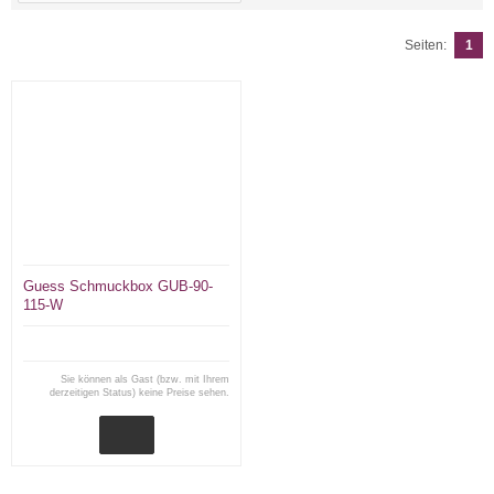
Seiten:
1
Guess Schmuckbox GUB-90-
115-W
Sie können als Gast (bzw. mit Ihrem
derzeitigen Status) keine Preise sehen.