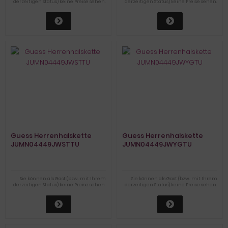
derzeitigen Status) keine Preise sehen.
derzeitigen Status) keine Preise sehen.
Guess Herrenhalskette
Guess Herrenhalskette
JUMN04449JWSTTU
JUMN04449JWYGTU
Sie können als Gast (bzw. mit Ihrem
Sie können als Gast (bzw. mit Ihrem
derzeitigen Status) keine Preise sehen.
derzeitigen Status) keine Preise sehen.