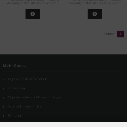
derzeitigen Status) keine Preise sehen.
derzeitigen Status) keine Preise sehen.
Seiten:
1
Mehr über...
Allgemeine Informationen
Impressum
Allgemeine Geschäftsbedingungen
Datenschutzerklärung
Zahlung
Versand