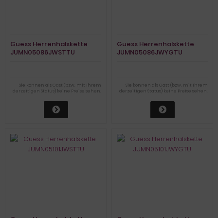
Guess Herrenhalskette
Guess Herrenhalskette
JUMN05086JWSTTU
JUMN05086JWYGTU
Sie können als Gast (bzw. mit Ihrem
Sie können als Gast (bzw. mit Ihrem
derzeitigen Status) keine Preise sehen.
derzeitigen Status) keine Preise sehen.