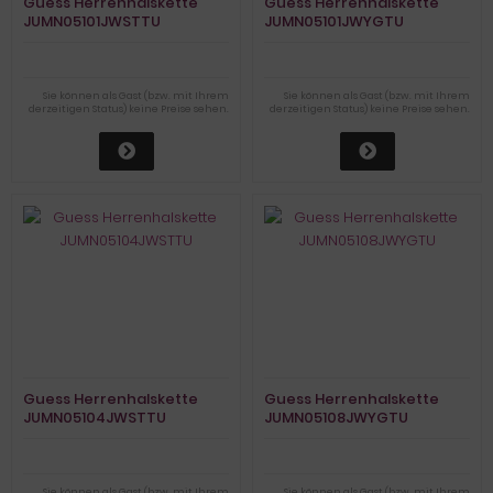
Guess Herrenhalskette
Guess Herrenhalskette
JUMN05101JWSTTU
JUMN05101JWYGTU
Sie können als Gast (bzw. mit Ihrem
Sie können als Gast (bzw. mit Ihrem
derzeitigen Status) keine Preise sehen.
derzeitigen Status) keine Preise sehen.
Guess Herrenhalskette
Guess Herrenhalskette
JUMN05104JWSTTU
JUMN05108JWYGTU
Sie können als Gast (bzw. mit Ihrem
Sie können als Gast (bzw. mit Ihrem