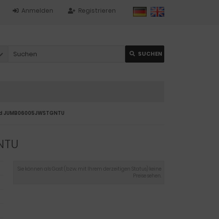
Anmelden
Registrieren
SUCHEN
nd JUMB06005JWSTGNTU
NTU
Sie können als Gast (bzw. mit Ihrem derzeitigen Status) keine
Preise sehen.