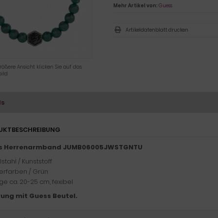
Mehr Artikel von:
Guess
Artikeldatenblatt drucken
rößere Ansicht klicken Sie auf das
ild
ls
UKTBESCHREIBUNG
s Herrenarmband JUMB06005JWSTGNTU
stahl / Kunststoff
berfarben / Grün
ge ca. 20-25 cm, fexibel
rung mit Guess Beutel.