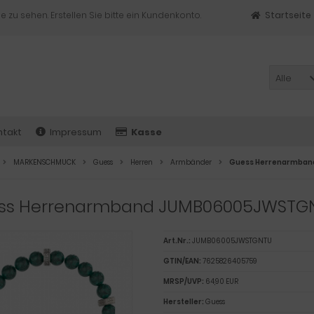
e zu sehen. Erstellen Sie bitte ein Kundenkonto.
Startseite
Alle
ntakt
Impressum
Kasse
MARKENSCHMUCK
Guess
Herren
Armbänder
Guess Herrenarmba
ss Herrenarmband JUMB06005JWSTG
Art.Nr.:
JUMB06005JWSTGNTU
GTIN/EAN:
7625826405759
MRSP/UVP:
64,90 EUR
Hersteller:
Guess