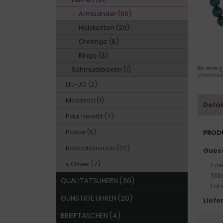
Armbänder (60)
Halsketten (20)
Ohrringe (8)
Ringe (3)
Schmuckboxen (1)
Für eine g
Vorschaub
LIU-JO (2)
Maserati (1)
Detai
Paul Hewitt (7)
Police (5)
PROD
Roccobarocco (22)
Gues
s.Oliver (7)
Edel
Sil
QUALITÄTSUHREN (36)
Län
GÜNSTIGE UHREN (20)
Liefe
BRIEFTASCHEN (4)