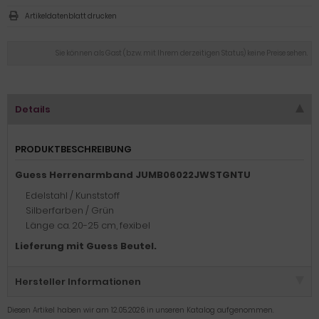
Artikeldatenblatt drucken
Sie können als Gast (bzw. mit Ihrem derzeitigen Status) keine Preise sehen.
Details
PRODUKTBESCHREIBUNG
Guess Herrenarmband JUMB06022JWSTGNTU
Edelstahl / Kunststoff
Silberfarben / Grün
Länge ca. 20-25 cm, fexibel
Lieferung mit Guess Beutel.
Hersteller Informationen
Diesen Artikel haben wir am 12.05.2026 in unseren Katalog aufgenommen.