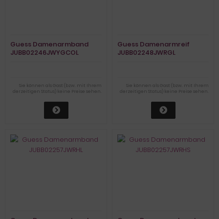
Guess Damenarmband
Guess Damenarmreif
JUBB02246JWYGCOL
JUBB02248JWRGL
Sie können als Gast (bzw. mit Ihrem
Sie können als Gast (bzw. mit Ihrem
derzeitigen Status) keine Preise sehen.
derzeitigen Status) keine Preise sehen.