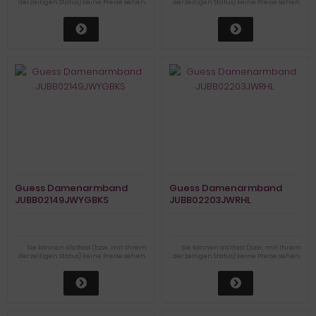
derzeitigen Status) keine Preise sehen.
derzeitigen Status) keine Preise sehen.
Guess Damenarmband
Guess Damenarmband
JUBB02149JWYGBKS
JUBB02203JWRHL
Sie können als Gast (bzw. mit Ihrem
Sie können als Gast (bzw. mit Ihrem
derzeitigen Status) keine Preise sehen.
derzeitigen Status) keine Preise sehen.