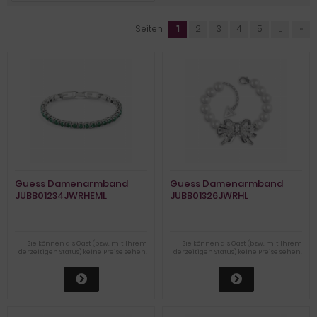
Seiten:
1
2
3
4
5
...
»
Guess Damenarmband
Guess Damenarmband
JUBB01234JWRHEML
JUBB01326JWRHL
Sie können als Gast (bzw. mit Ihrem
Sie können als Gast (bzw. mit Ihrem
derzeitigen Status) keine Preise sehen.
derzeitigen Status) keine Preise sehen.