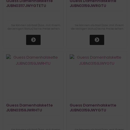
Guess Damenhalskette
Guess Damenhalskette
JUBN03117JWYGTETU
JUBN03159JWRGTU
Sie können als Gast (bzw. mit Ihrem
Sie können als Gast (bzw. mit Ihrem
derzeitigen Status) keine Preise sehen.
derzeitigen Status) keine Preise sehen.
Guess Damenhalskette
Guess Damenhalskette
JUBN03159JWRHTU
JUBN03159JWYGTU
Sie können als Gast (bzw. mit Ihrem
Sie können als Gast (bzw. mit Ihrem