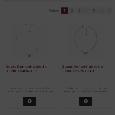
Seiten:
1
2
3
4
5
...
»
Guess Damenhalskette
Guess Damenhalskette
JUBN01153JWRGTU
JUBN01322JWYGTU
Sie können als Gast (bzw. mit Ihrem
Sie können als Gast (bzw. mit Ihrem
derzeitigen Status) keine Preise sehen.
derzeitigen Status) keine Preise sehen.