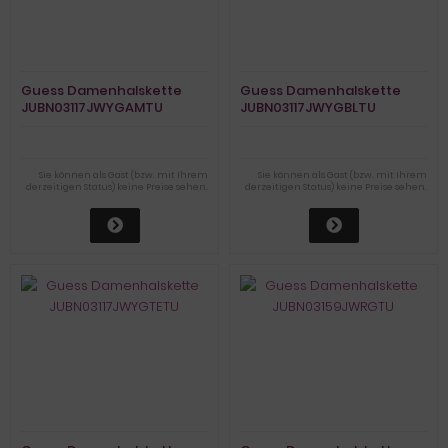
Guess Damenhalskette
Guess Damenhalskette
JUBN03117JWYGAMTU
JUBN03117JWYGBLTU
Sie können als Gast (bzw. mit Ihrem
Sie können als Gast (bzw. mit Ihrem
derzeitigen Status) keine Preise sehen.
derzeitigen Status) keine Preise sehen.