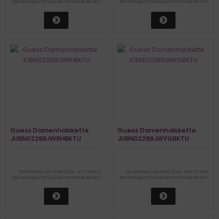
derzeitigen Status) keine Preise sehen.
derzeitigen Status) keine Preise sehen.
Guess Damenhalskette
Guess Damenhalskette
JUBN02288JWRHBKTU
JUBN02288JWYGBKTU
Sie können als Gast (bzw. mit Ihrem
Sie können als Gast (bzw. mit Ihrem
derzeitigen Status) keine Preise sehen.
derzeitigen Status) keine Preise sehen.