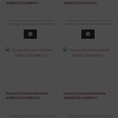
JUBN02201JWRHTU
JUBN02201JWYGTU
Sie können als Gast (bzw. mit Ihrem
Sie können als Gast (bzw. mit Ihrem
derzeitigen Status) keine Preise sehen.
derzeitigen Status) keine Preise sehen.
Guess Damenhalskette
Guess Damenhalskette
JUBN02230JWRGTU
JUBN02254JWRHTU
Sie können als Gast (bzw. mit Ihrem
Sie können als Gast (bzw. mit Ihrem