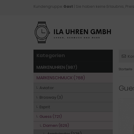
Kundengruppe:
Gast
| Sie haben keine Erlaubnis, Preis
Kategorien
Ko
MARKENUHREN (987)
Startseite
MARKENSCHMUCK (768)
Gue
Aviator
Brosway (3)
Esprit
Guess (721)
Damen (629)
Armbänder (278)