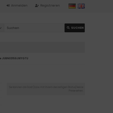
Anmelden
Registrieren
SUCHEN
te JUBN03159JWYGTU
U
Sie können als Gast (bzw. mit Ihrem derzeitigen Status) keine
Preise sehen.