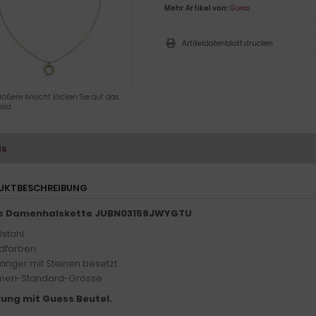
Mehr Artikel von:
Guess
Artikeldatenblatt drucken
rößere Ansicht klicken Sie auf das
ild
ls
UKTBESCHREIBUNG
s Damenhalskette JUBN03159JWYGTU
lstahl
dfarben
änger mit Steinen besetzt
en-Standard-Grösse
rung mit Guess Beutel.