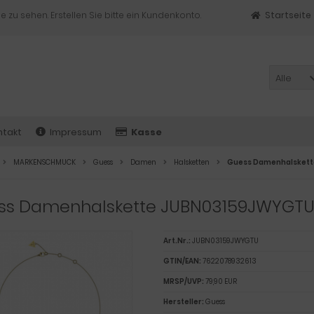
e zu sehen. Erstellen Sie bitte ein Kundenkonto.
Startseite
Alle
ntakt
Impressum
Kasse
MARKENSCHMUCK
Guess
Damen
Halsketten
Guess Damenhalsket
ss Damenhalskette JUBN03159JWYGT
Art.Nr.:
JUBN03159JWYGTU
GTIN/EAN:
7622078932613
MRSP/UVP:
79,90 EUR
Hersteller:
Guess