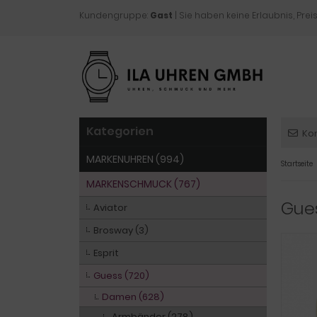
Kundengruppe:
Gast
| Sie haben keine Erlaubnis, Preis
Kategorien
Ko
MARKENUHREN (994)
Startseite
MARKENSCHMUCK (767)
Gue
Aviator
Brosway (3)
Esprit
Guess (720)
Damen (628)
Armbänder (278)