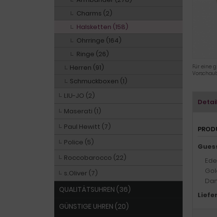
Charms (2)
Halsketten (158)
Ohrringe (164)
Ringe (26)
Herren (91)
Für eine g
Vorschaub
Schmuckboxen (1)
LIU-JO (2)
Detai
Maserati (1)
Paul Hewitt (7)
PROD
Police (5)
Gues
Roccobarocco (22)
Ede
Gol
s.Oliver (7)
Dam
QUALITÄTSUHREN (36)
Liefe
GÜNSTIGE UHREN (20)