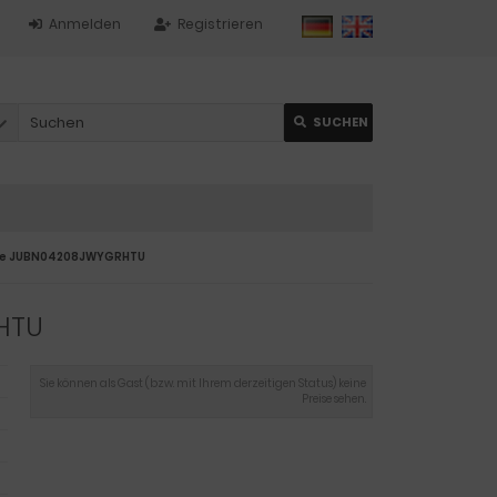
Anmelden
Registrieren
SUCHEN
te JUBN04208JWYGRHTU
HTU
Sie können als Gast (bzw. mit Ihrem derzeitigen Status) keine
Preise sehen.