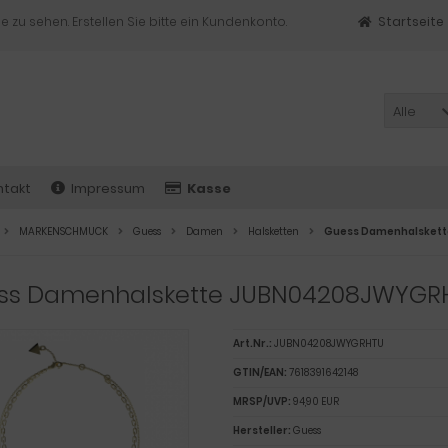
e zu sehen. Erstellen Sie bitte ein Kundenkonto.
Startseite
Alle
ntakt
Impressum
Kasse
MARKENSCHMUCK
Guess
Damen
Halsketten
Guess Damenhalsket
ss Damenhalskette JUBN04208JWYGR
Art.Nr.:
JUBN04208JWYGRHTU
GTIN/EAN:
7618391642148
MRSP/UVP:
94,90 EUR
Hersteller:
Guess