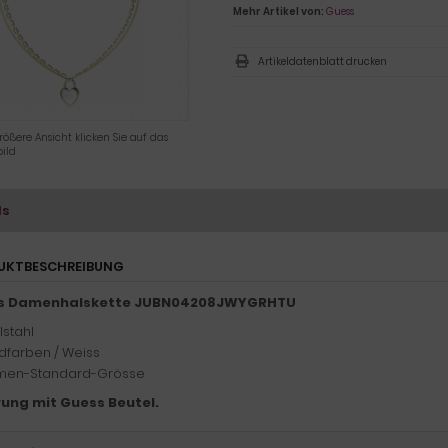
Mehr Artikel von:
Guess
Artikeldatenblatt drucken
rößere Ansicht klicken Sie auf das
ild
ls
UKTBESCHREIBUNG
s Damenhalskette JUBN04208JWYGRHTU
lstahl
dfarben / Weiss
en-Standard-Grösse
rung mit Guess Beutel.