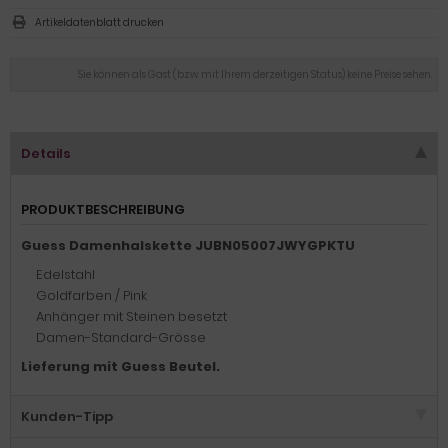
Artikeldatenblatt drucken
Sie können als Gast (bzw. mit Ihrem derzeitigen Status) keine Preise sehen.
Details
PRODUKTBESCHREIBUNG
Guess Damenhalskette JUBN05007JWYGPKTU
Edelstahl
Goldfarben / Pink
Anhänger mit Steinen besetzt
Damen-Standard-Grösse
Lieferung mit Guess Beutel.
Kunden-Tipp