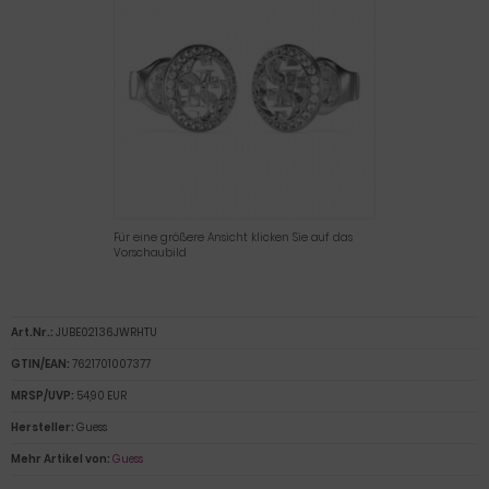
Für eine größere Ansicht klicken Sie auf das
Vorschaubild
Art.Nr.:
JUBE02136JWRHTU
GTIN/EAN:
7621701007377
MRSP/UVP:
54,90 EUR
Hersteller:
Guess
Mehr Artikel von:
Guess