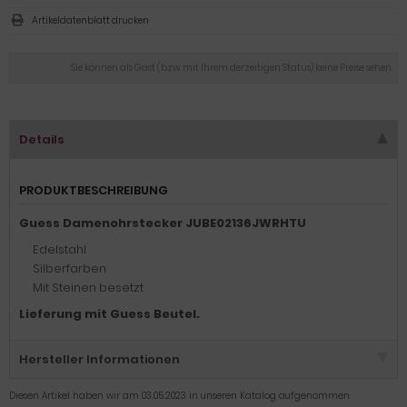
Artikeldatenblatt drucken
Sie können als Gast (bzw. mit Ihrem derzeitigen Status) keine Preise sehen.
Details
PRODUKTBESCHREIBUNG
Guess Damenohrstecker JUBE02136JWRHTU
Edelstahl
Silberfarben
Mit Steinen besetzt
Lieferung mit Guess Beutel.
Hersteller Informationen
Diesen Artikel haben wir am 03.05.2023 in unseren Katalog aufgenommen.