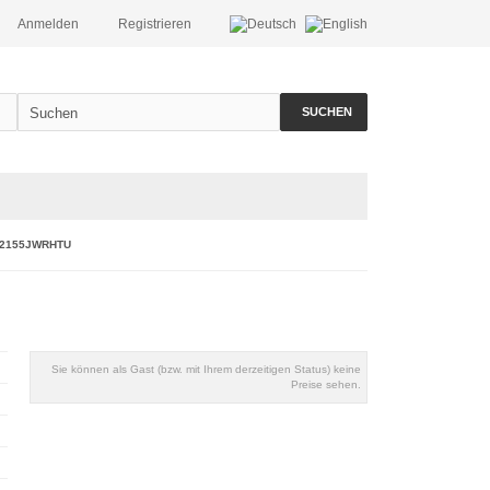
Anmelden
Registrieren
SUCHEN
02155JWRHTU
Sie können als Gast (bzw. mit Ihrem derzeitigen Status) keine
Preise sehen.