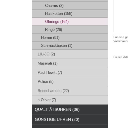
Charms (2)
Halsketten (158)
Ohrringe (164)
Ringe (26)
Herren (91)
Für eine gr
Vorschaubi
Schmuckboxen (1)
LIU-JO (2)
Diesen Art
Maserati (1)
Paul Hewitt (7)
Police (5)
Roccobarocco (22)
s.Oliver (7)
QUALITÄTSUHREN (36)
GÜNSTIGE UHREN (20)