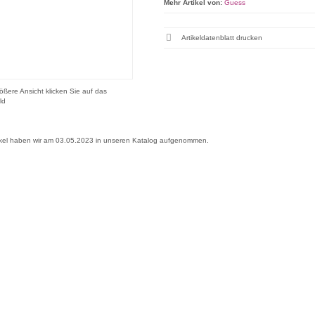
Mehr Artikel von:
Guess
Artikeldatenblatt drucken
ößere Ansicht klicken Sie auf das
ld
ikel haben wir am 03.05.2023 in unseren Katalog aufgenommen.