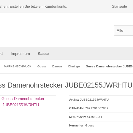
ehen. Erstellen Sie bitte ein Kundenkonto.
Startseite
kt
Impressum
Kasse
MARKENSCHMUCK
Guess
Damen
Ohrringe
Guess Damenohrstecker JUBE
ss Damenohrstecker JUBE02155JWRHTU
Art.Nr.:
JUBE02155JWRHTU
GTIN/EAN:
7621701007889
MRSP/UVP:
54,90 EUR
Hersteller:
Guess