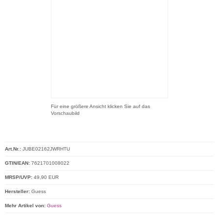
Für eine größere Ansicht klicken Sie auf das
Vorschaubild
Art.Nr.:
JUBE02162JWRHTU
GTIN/EAN:
7621701008022
MRSP/UVP:
49,90 EUR
Hersteller:
Guess
Mehr Artikel von:
Guess