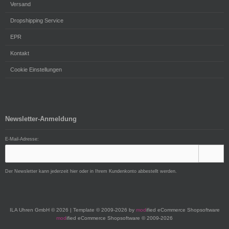
Versand
Dropshipping Service
EPR
Kontakt
Cookie Einstellungen
Newsletter-Anmeldung
E-Mail-Adresse:
Der Newsletter kann jederzeit hier oder in Ihrem Kundenkonto abbestellt werden.
ILA Uhren GmbH © 2026 | Template © 2009-2026 by
mod
ified eCommerce Shopsoftware
mod
ified eCommerce Shopsoftware © 2009-2026