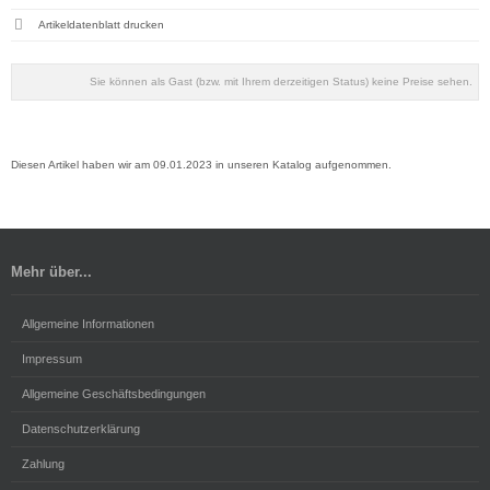
Artikeldatenblatt drucken
Sie können als Gast (bzw. mit Ihrem derzeitigen Status) keine Preise sehen.
Diesen Artikel haben wir am 09.01.2023 in unseren Katalog aufgenommen.
Mehr über...
Allgemeine Informationen
Impressum
Allgemeine Geschäftsbedingungen
Datenschutzerklärung
Zahlung