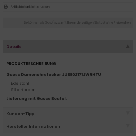
Artikeldatenblatt drucken
Sie können als Gast (bzw. mit Ihrem derzeitigen Status) keine Preise sehen.
Details
PRODUKTBESCHREIBUNG
Guess Damenohrstecker JUBE02171JWRHTU
Edelstahl
Silberfarben
Lieferung mit Guess Beutel.
Kunden-Tipp
Hersteller Informationen