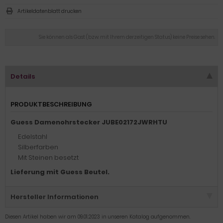
Artikeldatenblatt drucken
Sie können als Gast (bzw. mit Ihrem derzeitigen Status) keine Preise sehen.
Details
PRODUKTBESCHREIBUNG
Guess Damenohrstecker JUBE02172JWRHTU
Edelstahl
Silberfarben
Mit Steinen besetzt
Lieferung mit Guess Beutel.
Hersteller Informationen
Diesen Artikel haben wir am 09.01.2023 in unseren Katalog aufgenommen.