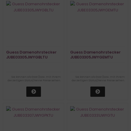
Guess Damenohrstecker
Guess Damenohrstecker
JUBE03305JWYGBLTU
JUBE03305JWYGEMTU
Sie können als Gast (bzw. mit Ihrem
Sie können als Gast (bzw. mit Ihrem
derzeitigen Status) keine Preise sehen.
derzeitigen Status) keine Preise sehen.