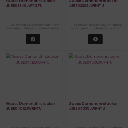
Guess Damenohrstecker
Guess Damenohrstecker
JUBE03349JWYGTU
JUBE03393JWRHTU
Sie können als Gast (bzw. mit Ihrem
Sie können als Gast (bzw. mit Ihrem
derzeitigen Status) keine Preise sehen.
derzeitigen Status) keine Preise sehen.
Guess Damenohrstecker
Guess Damenohrstecker
JUBE04012JWRHTU
JUBE04035JWRHTU
Sie können als Gast (bzw. mit Ihrem
Sie können als Gast (bzw. mit Ihrem