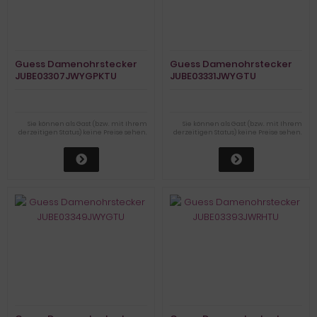
Guess Damenohrstecker
Guess Damenohrstecker
JUBE03307JWYGPKTU
JUBE03331JWYGTU
Sie können als Gast (bzw. mit Ihrem
Sie können als Gast (bzw. mit Ihrem
derzeitigen Status) keine Preise sehen.
derzeitigen Status) keine Preise sehen.