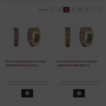
Seiten:
«
1
2
3
4
5
...
»
Guess Damenohrstecker
Guess Damenohrstecker
JUBE03134JWYGLATU
JUBE03134JWYGPETU
Sie können als Gast (bzw. mit Ihrem
Sie können als Gast (bzw. mit Ihrem
derzeitigen Status) keine Preise sehen.
derzeitigen Status) keine Preise sehen.