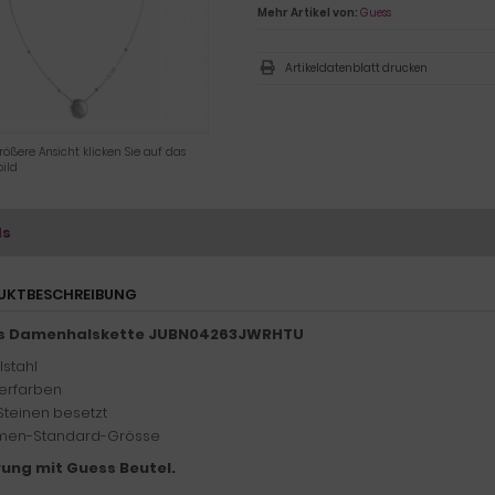
Mehr Artikel von:
Guess
Artikeldatenblatt drucken
rößere Ansicht klicken Sie auf das
ild
ls
UKTBESCHREIBUNG
s Damenhalskette JUBN04263JWRHTU
lstahl
berfarben
 Steinen besetzt
en-Standard-Grösse
rung mit Guess Beutel.