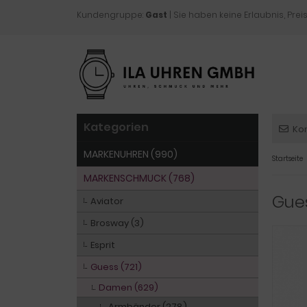
Kundengruppe:
Gast
| Sie haben keine Erlaubnis, Preis
Kategorien
Ko
MARKENUHREN (990)
Startseite
MARKENSCHMUCK (768)
Gue
Aviator
Brosway (3)
Esprit
Guess (721)
Damen (629)
Armbänder (278)