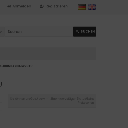
Anmelden
Registrieren
SUCHEN
te JUBN04263JWRHTU
U
Sie können als Gast (bzw. mit Ihrem derzeitigen Status) keine
Preise sehen.