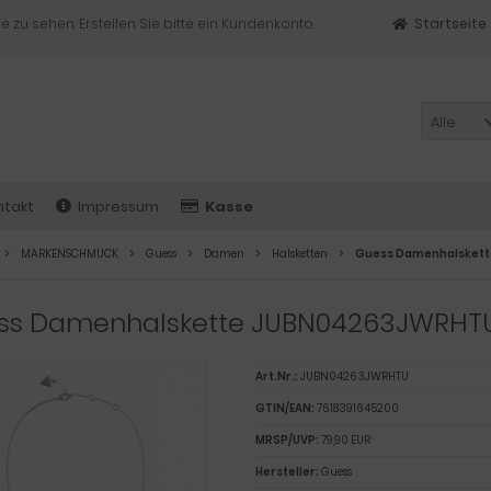
e zu sehen. Erstellen Sie bitte ein Kundenkonto.
Startseite
Alle
ntakt
Impressum
Kasse
MARKENSCHMUCK
Guess
Damen
Halsketten
Guess Damenhalsket
ss Damenhalskette JUBN04263JWRHT
Art.Nr.:
JUBN04263JWRHTU
GTIN/EAN:
7618391645200
MRSP/UVP:
79,90 EUR
Hersteller:
Guess