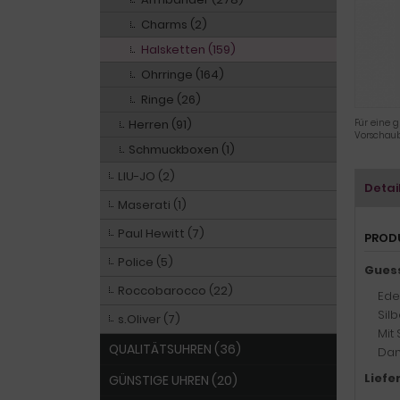
Charms (2)
Halsketten (159)
Ohrringe (164)
Ringe (26)
Herren (91)
Für eine g
Vorschaub
Schmuckboxen (1)
LIU-JO (2)
Detai
Maserati (1)
Paul Hewitt (7)
PROD
Police (5)
Gues
Roccobarocco (22)
Ede
Sil
s.Oliver (7)
Mit
QUALITÄTSUHREN (36)
Dam
Liefe
GÜNSTIGE UHREN (20)