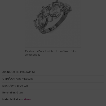
Für eine größere Ansicht klicken Sie auf das
Vorschaubild
Art.Nr.:
JUBR04403JWRH58
GTIN/EAN:
7626741529285
MRSP/UVP:
69,90 EUR
Hersteller:
Guess
Mehr Artikel von:
Guess