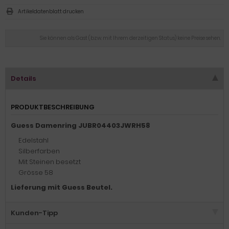
Artikeldatenblatt drucken
Sie können als Gast (bzw. mit Ihrem derzeitigen Status) keine Preise sehen.
Details
PRODUKTBESCHREIBUNG
Guess Damenring JUBR04403JWRH58
Edelstahl
Silberfarben
Mit Steinen besetzt
Grösse 58
Lieferung mit Guess Beutel.
Kunden-Tipp