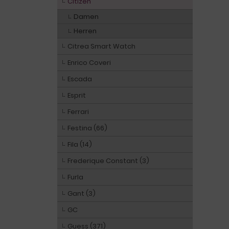
Citizen
Damen
Herren
Citrea Smart Watch
Enrico Coveri
Escada
Esprit
Ferrari
Festina (66)
Fila (14)
Frederique Constant (3)
Furla
Gant (3)
GC
Guess (371)