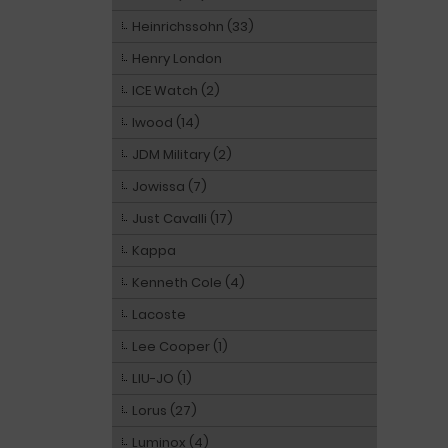
Heinrichssohn (33)
Henry London
ICE Watch (2)
Iwood (14)
JDM Military (2)
Jowissa (7)
Just Cavalli (17)
Kappa
Kenneth Cole (4)
Lacoste
Lee Cooper (1)
LIU-JO (1)
Lorus (27)
Luminox (4)