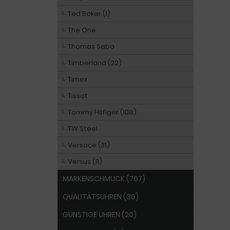
Ted Baker (1)
The One
Thomas Sabo
Timberland (22)
Timex
Tissot
Tommy Hilfiger (108)
TW Steel
Versace (31)
Versus (11)
MARKENSCHMUCK (767)
QUALITÄTSUHREN (36)
GÜNSTIGE UHREN (20)