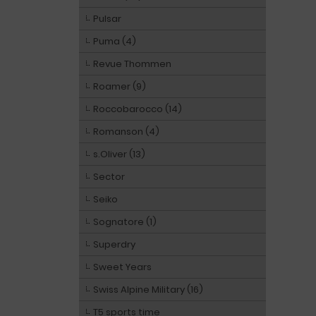
Pulsar
Puma (4)
Revue Thommen
Roamer (9)
Roccobarocco (14)
Romanson (4)
s.Oliver (13)
Sector
Seiko
Sognatore (1)
Superdry
Sweet Years
Swiss Alpine Military (16)
T5 sports time