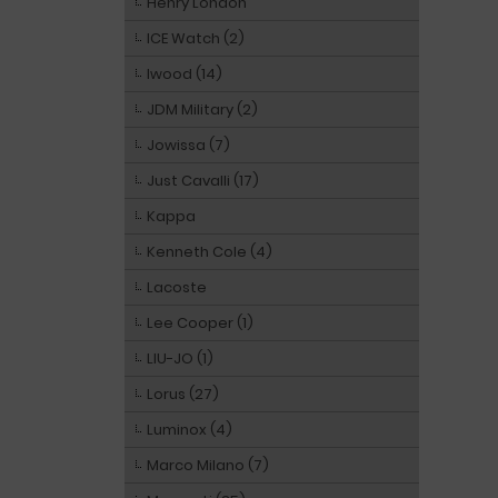
Henry London
ICE Watch (2)
Iwood (14)
JDM Military (2)
Jowissa (7)
Just Cavalli (17)
Kappa
Kenneth Cole (4)
Lacoste
Lee Cooper (1)
LIU-JO (1)
Lorus (27)
Luminox (4)
Marco Milano (7)