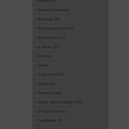
Puma (4)
Revue Thommen
Roamer (9)
Roccobarocco (14)
Romanson (4)
s.Oliver (13)
Sector
Seiko
Sognatore (1)
Superdry
Sweet Years
Swiss Alpine Military (16)
T5 sports time
Ted Baker (1)