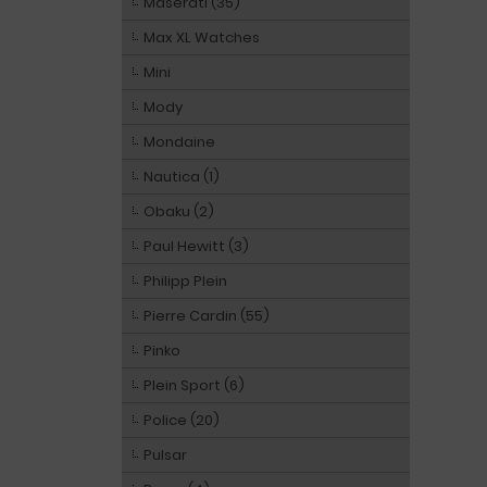
Maserati (35)
Max XL Watches
Mini
Mody
Mondaine
Nautica (1)
Obaku (2)
Paul Hewitt (3)
Philipp Plein
Pierre Cardin (55)
Pinko
Plein Sport (6)
Police (20)
Pulsar