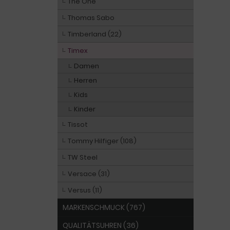
The One
Thomas Sabo
Timberland (22)
Timex
Damen
Herren
Kids
Kinder
Tissot
Tommy Hilfiger (108)
TW Steel
Versace (31)
Versus (11)
MARKENSCHMUCK (767)
QUALITÄTSUHREN (36)