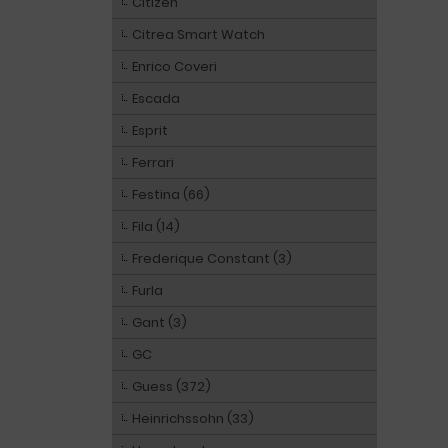
Citizen
Citrea Smart Watch
Enrico Coveri
Escada
Esprit
Ferrari
Festina (66)
Fila (14)
Frederique Constant (3)
Furla
Gant (3)
GC
Guess (372)
Heinrichssohn (33)