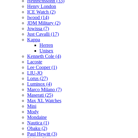
Heinrichssohn (33)
Henry London
ICE Watch (2)
Iwood (14)
JDM Military (2)
Jowissa (7)
Just Cavalli (17)
Kappa
Herren
Unisex
Kenneth Cole (4)
Lacoste
Lee Cooper (1)
LIU-JO
Lorus (27)
Luminox (4)
Marco Milano (7)
Maserati (25)
Max XL Watches
Mini
Mody
Mondaine
Nautica (1)
Obaku (2)
Paul Hewitt (3)