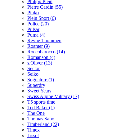
Philipp Plein
Pierre Cardin (55)
Pinko
Plein Sport (6)
Police (20)
Pulsar
Puma (4)
Revue Thommen
Roamer (9)
Roccobarocco (14)
Romanson (4)
s.Oliver (13)
Sector
Seiko
Sognatore (1)
Superdry
Sweet Years
Swiss Alpine Military (17)
T5 sports time
Ted Baker (1)
The One
Thomas Sabo
Timberland (22)
Timex
Tissot