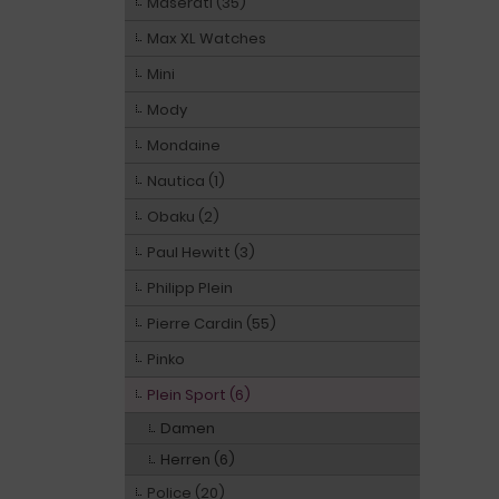
Maserati (35)
Max XL Watches
Mini
Mody
Mondaine
Nautica (1)
Obaku (2)
Paul Hewitt (3)
Philipp Plein
Pierre Cardin (55)
Pinko
Plein Sport (6)
Damen
Herren (6)
Police (20)