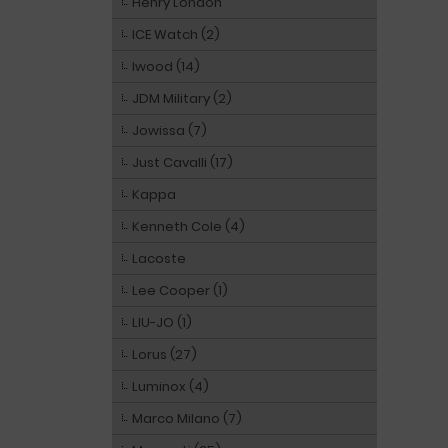
Henry London
ICE Watch (2)
Iwood (14)
JDM Military (2)
Jowissa (7)
Just Cavalli (17)
Kappa
Kenneth Cole (4)
Lacoste
Lee Cooper (1)
LIU-JO (1)
Lorus (27)
Luminox (4)
Marco Milano (7)