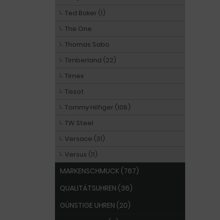
Ted Baker (1)
The One
Thomas Sabo
Timberland (22)
Timex
Tissot
Tommy Hilfiger (108)
TW Steel
Versace (31)
Versus (11)
MARKENSCHMUCK (767)
QUALITÄTSUHREN (36)
GÜNSTIGE UHREN (20)