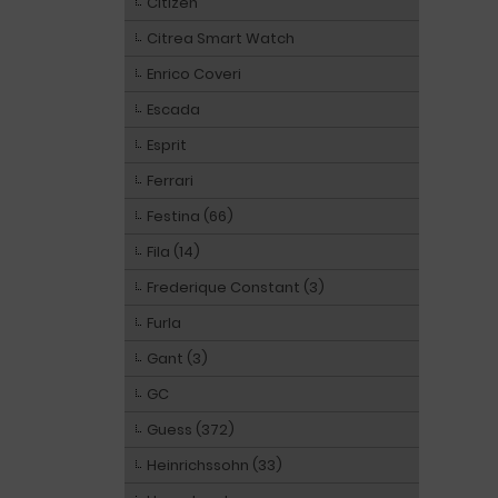
Citizen
Citrea Smart Watch
Enrico Coveri
Escada
Esprit
Ferrari
Festina (66)
Fila (14)
Frederique Constant (3)
Furla
Gant (3)
GC
Guess (372)
Heinrichssohn (33)