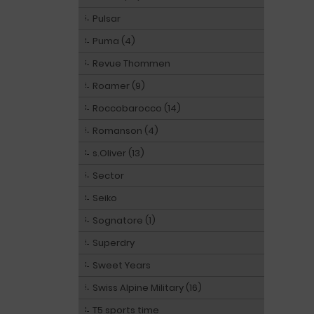
Pulsar
Puma (4)
Revue Thommen
Roamer (9)
Roccobarocco (14)
Romanson (4)
s.Oliver (13)
Sector
Seiko
Sognatore (1)
Superdry
Sweet Years
Swiss Alpine Military (16)
T5 sports time