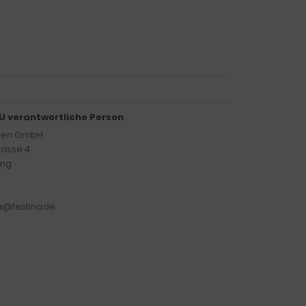
U verantwortliche Person
hren GmbH
rasse 4
ing
na@festina.de