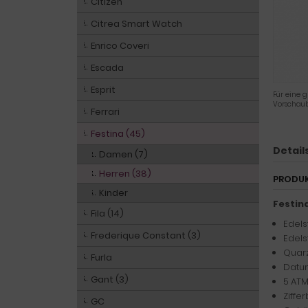
Citizen
Citrea Smart Watch
Enrico Coveri
Escada
Esprit
Für eine g
Vorschaub
Ferrari
Festina (45)
Detail
Damen (7)
Herren (38)
PRODU
Kinder
Festin
Fila (14)
Edels
Frederique Constant (3)
Edels
Quarz
Furla
Datu
Gant (3)
5 ATM
Ziffe
GC