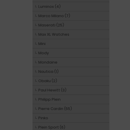
Luminox (4)
Marco Milano (7)
Maserati (25)
Max XL Watches
Mini
Mody
Mondaine
Nautica (1)
Obaku (2)
Paul Hewitt (3)
Philipp Plein
Pierre Cardin (55)
Pinko
Plein Sport (6)