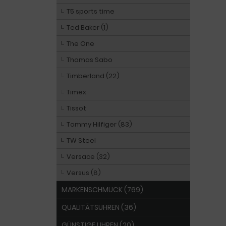
T5 sports time
Ted Baker (1)
The One
Thomas Sabo
Timberland (22)
Timex
Tissot
Tommy Hilfiger (83)
TW Steel
Versace (32)
Versus (8)
MARKENSCHMUCK (769)
QUALITÄTSUHREN (36)
GÜNSTIGE UHREN (20)