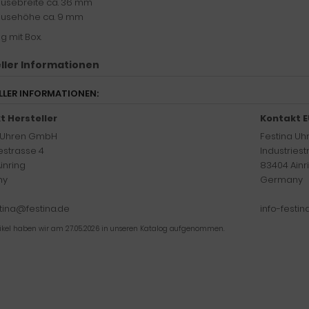
usebreite ca. 36 mm
usehöhe ca. 9 mm
g mit Box.
ller Informationen
LLER INFORMATIONEN:
t Hersteller
Kontakt E
a Uhren GmbH
Festina U
iestrasse 4
Industriest
inring
83404 Ainr
ny
Germany
stina@festina.de
info-festi
tikel haben wir am 27.05.2026 in unseren Katalog aufgenommen.