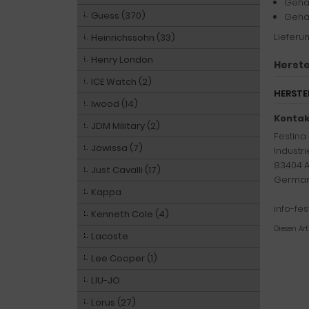
Gehä
Guess (370)
Gehä
Lieferun
Heinrichssohn (33)
Henry London
Herste
ICE Watch (2)
HERSTE
Iwood (14)
Kontak
JDM Military (2)
Festin
Jowissa (7)
Industr
83404 A
Just Cavalli (17)
Germa
Kappa
info-fe
Kenneth Cole (4)
Diesen Ar
Lacoste
Lee Cooper (1)
LIU-JO
Lorus (27)