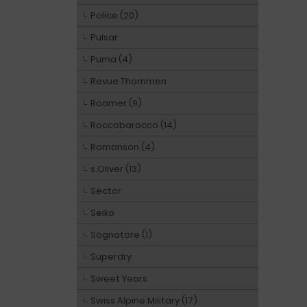
Police (20)
Pulsar
Puma (4)
Revue Thommen
Roamer (9)
Roccobarocco (14)
Romanson (4)
s.Oliver (13)
Sector
Seiko
Sognatore (1)
Superdry
Sweet Years
Swiss Alpine Military (17)