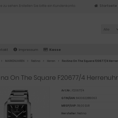
e zu sehen. Erstellen Sie bitte ein Kundenkonto.
Startseite
Alle
ntakt
Impressum
Kasse
MARKENUHREN
Festina
Herren
Festina On The Square F20677/4 Herre
ina On The Square F20677/4 Herrenuhr
Art.Nr.:
F20677/4
GTIN/EAN:
8430622819063
MRSP/UVP:
119,00 EUR
Hersteller:
Festina