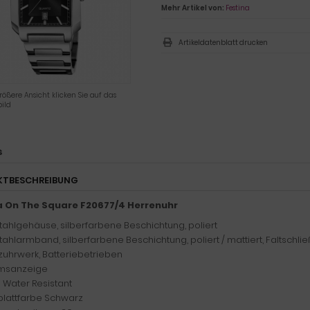
Mehr Artikel von:
Festina
Artikeldatenblatt drucken
rößere Ansicht klicken Sie auf das
ild
s
KTBESCHREIBUNG
a On The Square F20677/4 Herrenuhr
tahlgehäuse, silberfarbene Beschichtung, poliert
tahlarmband, silberfarbene Beschichtung, poliert / mattiert, Faltschli
uhrwerk, Batteriebetrieben
msanzeige
 Water Resistant
rblattfarbe Schwarz