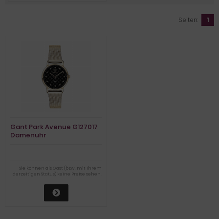
Seiten:
1
Gant Park Avenue G127017
Damenuhr
Sie können als Gast (bzw. mit Ihrem
derzeitigen Status) keine Preise sehen.