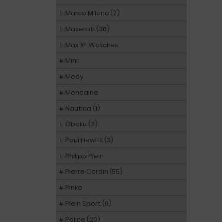
Marco Milano (7)
Maserati (36)
Max XL Watches
Mini
Mody
Mondaine
Nautica (1)
Obaku (2)
Paul Hewitt (3)
Philipp Plein
Pierre Cardin (55)
Pinko
Plein Sport (6)
Police (20)