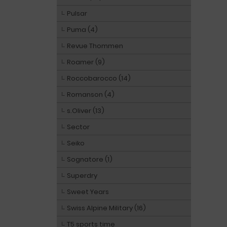
Pulsar
Puma (4)
Revue Thommen
Roamer (9)
Roccobarocco (14)
Romanson (4)
s.Oliver (13)
Sector
Seiko
Sognatore (1)
Superdry
Sweet Years
Swiss Alpine Military (16)
T5 sports time