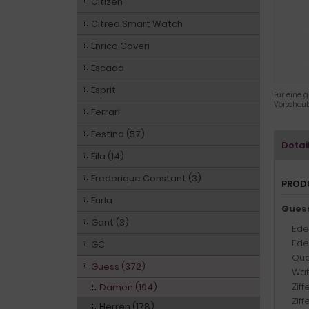
Citizen
Citrea Smart Watch
Enrico Coveri
Escada
Esprit
Für eine g
Vorschaub
Ferrari
Festina (57)
Detai
Fila (14)
Frederique Constant (3)
PROD
Furla
Gues
Gant (3)
Ede
Ede
GC
Qua
Guess (372)
Wat
Zif
Damen (194)
Ziff
Herren (178)