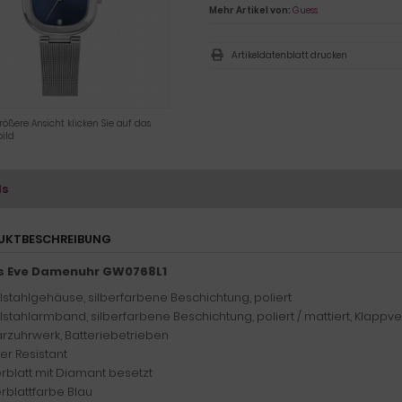
Mehr Artikel von:
Guess
Artikeldatenblatt drucken
rößere Ansicht klicken Sie auf das
ild
ls
UKTBESCHREIBUNG
s Eve Damenuhr GW0768L1
lstahlgehäuse, silberfarbene Beschichtung, poliert
lstahlarmband, silberfarbene Beschichtung, poliert / mattiert, Klappv
rzuhrwerk, Batteriebetrieben
er Resistant
ferblatt mit Diamant besetzt
erblattfarbe Blau