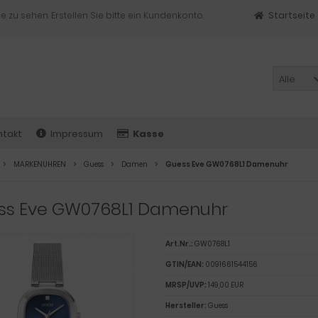
e zu sehen. Erstellen Sie bitte ein Kundenkonto.
Startseite
Alle
ntakt
Impressum
Kasse
MARKENUHREN
Guess
Damen
Guess Eve GW0768L1 Damenuhr
ss Eve GW0768L1 Damenuhr
Art.Nr.:
GW0768L1
GTIN/EAN:
0091661544156
MRSP/UVP:
149,00 EUR
Hersteller:
Guess