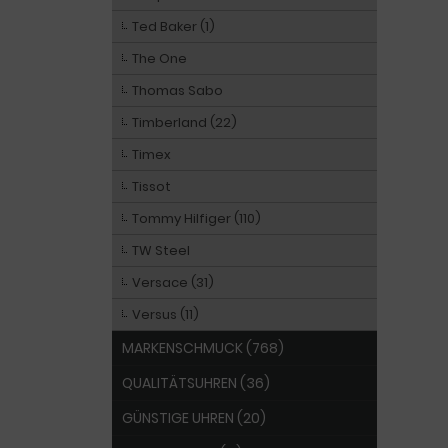
Ted Baker (1)
The One
Thomas Sabo
Timberland (22)
Timex
Tissot
Tommy Hilfiger (110)
TW Steel
Versace (31)
Versus (11)
MARKENSCHMUCK (768)
QUALITÄTSUHREN (36)
GÜNSTIGE UHREN (20)