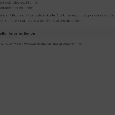
äusebreite ca. 33 mm
äusehöhe ca. 7 mm
rung mit Box und Informationskarte. Aus Umweltschutzgründen sind B
ch auf der Internetseite des Herstellers abrufbar!
eller Informationen
tikel haben wir am 07.07.2026 in unseren Katalog aufgenommen.