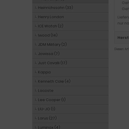
Geh
Heinrichssohn (33)
Geh
Henry London
Liefe
nur no
ICE Watch (2)
Iwood (14)
Herst
JDM Military (2)
Diesen Ar
Jowissa (7)
Just Cavalli (17)
Kappa
Kenneth Cole (4)
Lacoste
Lee Cooper (1)
LIU-JO (1)
Lorus (27)
Luminox (4)