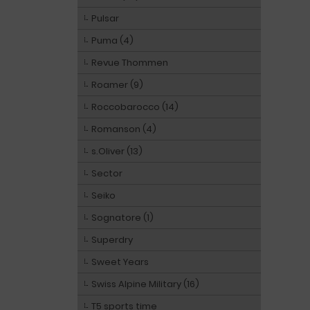
Pulsar
Puma (4)
Revue Thommen
Roamer (9)
Roccobarocco (14)
Romanson (4)
s.Oliver (13)
Sector
Seiko
Sognatore (1)
Superdry
Sweet Years
Swiss Alpine Military (16)
T5 sports time