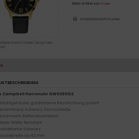
Mehr Artikel von:
Guess
Artikeldatenblatt drucken
rößere Ansicht klicken Sie auf das
ild
ls
UKTBESCHREIBUNG
s Campbell Herrenuhr GW0250G2
lstahlgehäuse, goldfarbene Beschichtung, poliert
erarmband, Schwarz, Dornschließe
rzuhrwerk, Batteriebetrieben
Meter Water Resistant
ferblattfarbe Schwarz
äusebreite ca. 42 mm