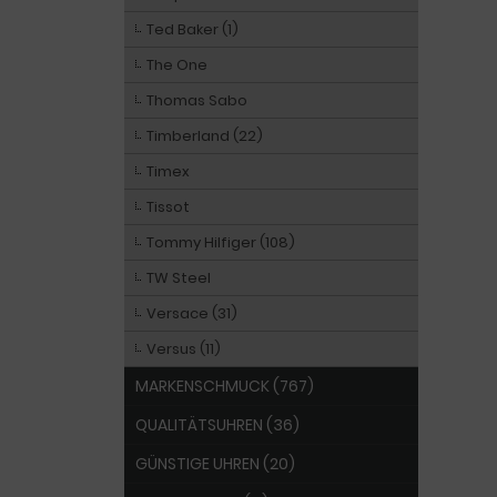
Ted Baker (1)
The One
Thomas Sabo
Timberland (22)
Timex
Tissot
Tommy Hilfiger (108)
TW Steel
Versace (31)
Versus (11)
MARKENSCHMUCK (767)
QUALITÄTSUHREN (36)
GÜNSTIGE UHREN (20)