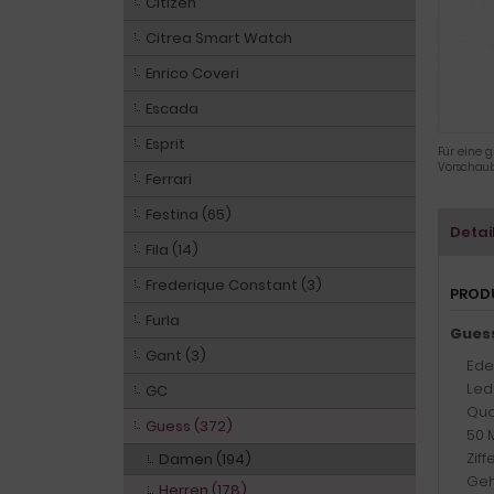
Citizen
Citrea Smart Watch
Enrico Coveri
Escada
Esprit
Für eine g
Vorschaub
Ferrari
Festina (65)
Detai
Fila (14)
Frederique Constant (3)
PROD
Furla
Gues
Gant (3)
Ede
Led
GC
Qua
Guess (372)
50 
Zif
Damen (194)
Geh
Herren (178)