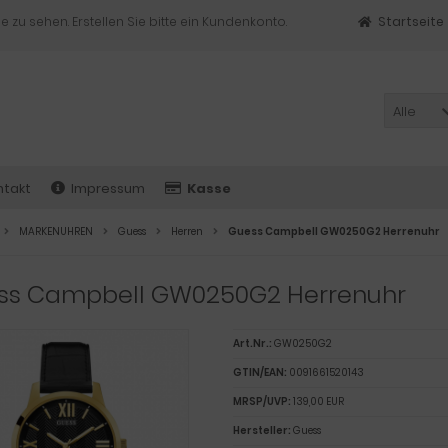
e zu sehen. Erstellen Sie bitte ein Kundenkonto.
Startseite
Alle
ntakt
Impressum
Kasse
MARKENUHREN
Guess
Herren
Guess Campbell GW0250G2 Herrenuhr
ss Campbell GW0250G2 Herrenuhr
Art.Nr.:
GW0250G2
GTIN/EAN:
0091661520143
MRSP/UVP:
139,00 EUR
Hersteller:
Guess