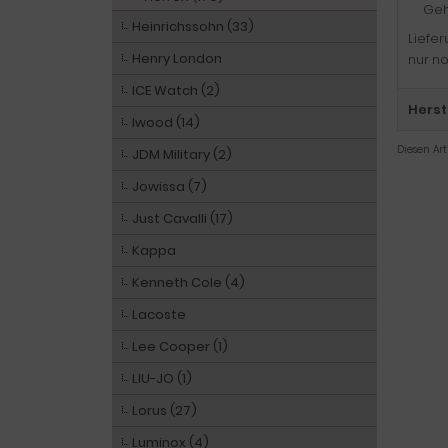
Geh
Heinrichssohn (33)
Liefe
Henry London
nur no
ICE Watch (2)
Herst
Iwood (14)
Diesen Ar
JDM Military (2)
Jowissa (7)
Just Cavalli (17)
Kappa
Kenneth Cole (4)
Lacoste
Lee Cooper (1)
LIU-JO (1)
Lorus (27)
Luminox (4)