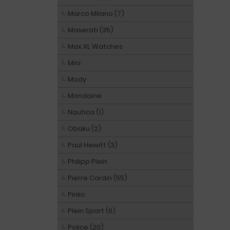
Marco Milano (7)
Maserati (35)
Max XL Watches
Mini
Mody
Mondaine
Nautica (1)
Obaku (2)
Paul Hewitt (3)
Philipp Plein
Pierre Cardin (55)
Pinko
Plein Sport (6)
Police (20)